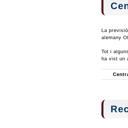
Cen
La previsió
alemany Ola
Tot i algun
ha vist un 
Centr
Rec