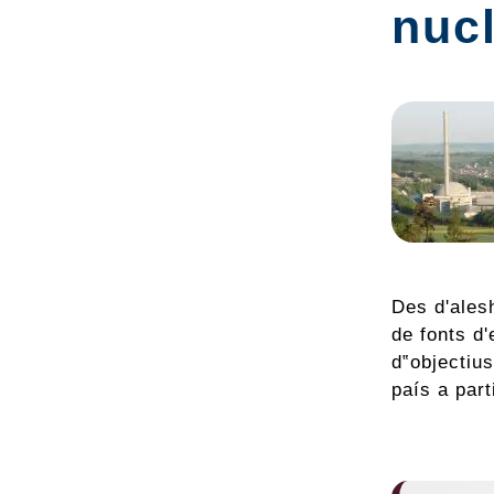
nuc
Des d'alesh
de fonts d'
d‟objectius
país a part