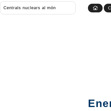
Centrals nuclears al món
C
Ener