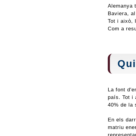
Alemanya té
Baviera, al
Tot i això,
Com a resu
Qui
La font d'e
país. Tot 
40% de la 
En els dar
matriu ener
representar