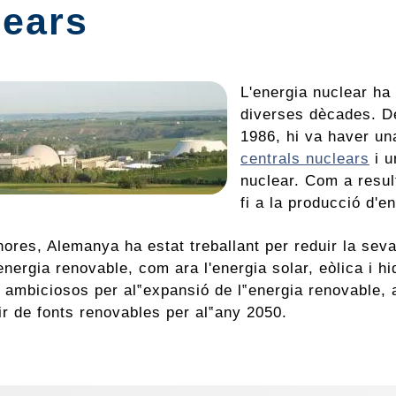
lears
L'energia nuclear ha
diverses dècades. De
1986, hi va haver un
centrals nuclears
i u
nuclear. Com a resul
fi a la producció d'e
ores, Alemanya ha estat treballant per reduir la seva
energia renovable, com ara l'energia solar, eòlica i hi
 ambiciosos per al‟expansió de l‟energia renovable, a
ir de fonts renovables per al‟any 2050.