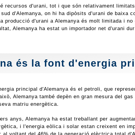
 recursos d'urani, tot i que són relativament limitats
 sud d'Alemanya, on hi ha dipòsits d'urani de baixa c
 la producció d'urani a Alemanya és molt limitada i no
ltat, Alemanya ha estat un importador net d'urani du
na és la font d'energia p
nergia principal d'Alemanya és el petroli, que represe
i això, Alemanya també depèn en gran mesura del gas n
seva matriu energètica.
rers anys, Alemanya ha estat treballant per augmentar
gètica, i l'energia eòlica i solar estan creixent en i
 al voltant del 46% de la generació elèctrica total d