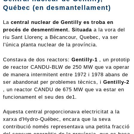
Québec (en desmantellament)
La
central nuclear de Gentilly es troba en
procés de desmentiment. Situada
a la vora del
riu Sant Llorenç a Bécancour, Quebec, va ser
l'única planta nuclear de la província.
Constava de dos reactors:
Gentilly-1
, un prototip
de reactor CANDU-BLW de 250 MW que va operar
de manera intermitent entre 1972 i 1978 abans de
ser abandonat per problemes tècnics, i
Gentilly-2
, un reactor CANDU de 675 MW que va estar en
funcionament el seu des de1.
Aquesta central proporcionava electricitat a la
xarxa d'Hydro-Québec, encara que la seva
contribució només representava una petita fracció
del consum energètic de la província, que es basa