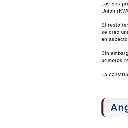
Los dos p
Union (KW
El resto te
se creó un
en aspectos
Sin embarg
primeros r
La constru
Ang