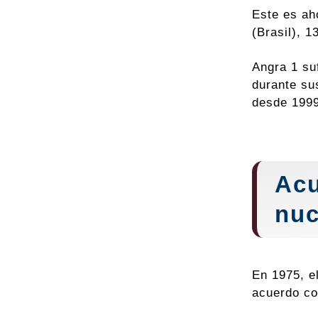
Este es ah
(Brasil), 1
Angra 1 su
durante su
desde 1999
Acu
nuc
En 1975, e
acuerdo co