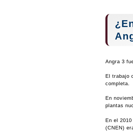
¿En
Ang
Angra 3 fu
El trabajo
completa.
En noviemb
plantas nu
En el 2010
(CNEN) era