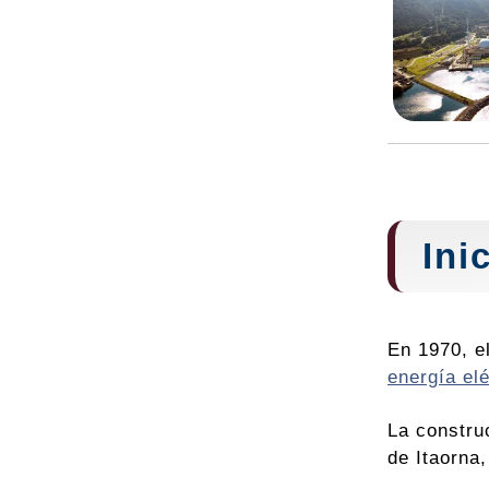
Ini
En 1970, e
energía elé
La constru
de Itaorna