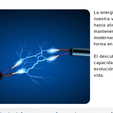
La energ
nuestra 
hasta al
mantener
modernas
forma en
El descu
capacida
evolución
vida.