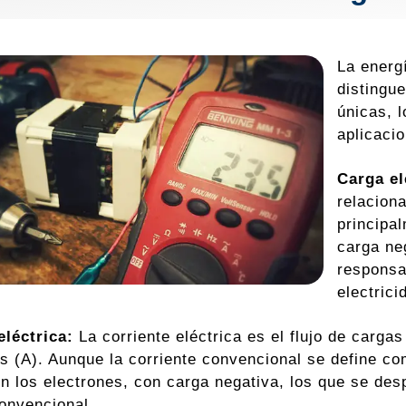
La energ
distingue
únicas, 
aplicacio
Carga el
relacion
principa
carga ne
responsa
electric
eléctrica:
La corriente eléctrica es el flujo de carga
s (A). Aunque la corriente convencional se define co
on los electrones, con carga negativa, los que se des
convencional.