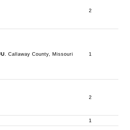
2
UU
. Callaway County, Missouri
1
2
1