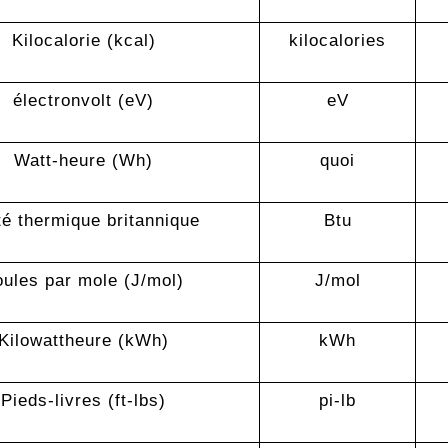
Kilocalorie (kcal)
kilocalories
électronvolt (eV)
eV
Watt-heure (Wh)
quoi
té thermique britannique
Btu
oules par mole (J/mol)
J/mol
Kilowattheure (kWh)
kWh
Pieds-livres (ft-lbs)
pi-lb