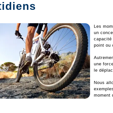
tidiens
Les mom
un conce
capacité 
point ou 
Autremen
une force
le déplac
Nous all
exemples
moment 