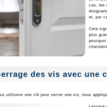
cas, les 
éloignan
et, par 
Cela sig
plus gran
pourquoi
charnière
Serrage des
vis
avec une cl
us utilisons une clé pour serrer une vis, nous appli
Lorsque 