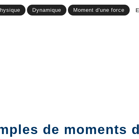
hysique
Dynamique
Moment d'une force
E
mples de moments d