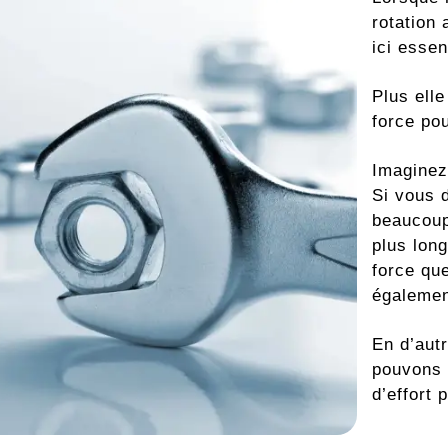
rotation 
ici essen
Plus ell
force pou
Imaginez
Si vous 
beaucoup
plus lon
force qu
également
En d’autr
pouvons 
d’effort 