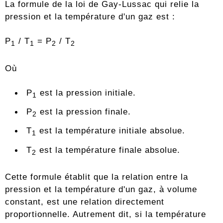
La formule de la loi de Gay-Lussac qui relie la
pression et la température d'un gaz est :
P
/ T
= P
/ T
1
1
2
2
Où
P
est la pression initiale.
1
P
est la pression finale.
2
T
est la température initiale absolue.
1
T
est la température finale absolue.
2
Cette formule établit que la relation entre la
pression et la température d'un gaz, à volume
constant, est une relation directement
proportionnelle. Autrement dit, si la température