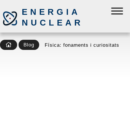
ENERGIA
NUCLEAR
Blog
Física: fonaments i curiositats