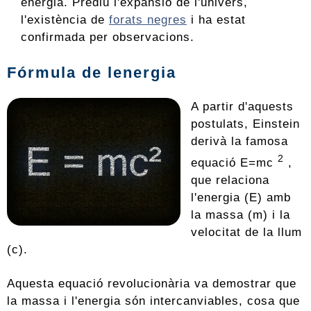
energia. Prediu l'expansió de l'univers,
l'existència de
forats negres
i ha estat
confirmada per observacions.
Fórmula de lenergia
A partir d'aquests
postulats, Einstein
derivà la famosa
2
equació E=mc
,
que relaciona
l'energia (E) amb
la massa (m) i la
velocitat de la llum
(c).
Aquesta equació revolucionària va demostrar que
la massa i l'energia són intercanviables, cosa que