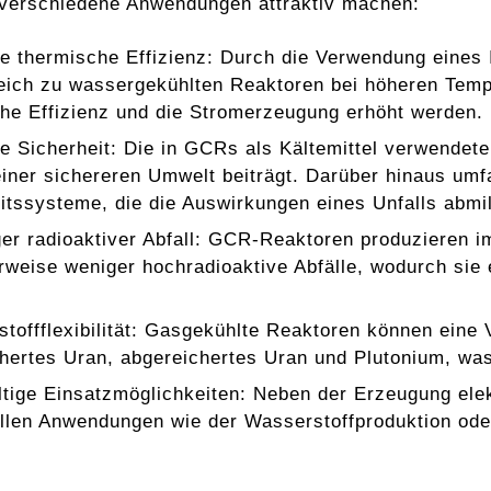
r verschiedene Anwendungen attraktiv machen:
e thermische Effizienz: Durch die Verwendung eines
eich zu wassergekühlten Reaktoren bei höheren Temp
he Effizienz und die Stromerzeugung erhöht werden.
e Sicherheit: Die in GCRs als Kältemittel verwendete
iner sichereren Umwelt beiträgt. Darüber hinaus um
itssysteme, die die Auswirkungen eines Unfalls abmi
er radioaktiver Abfall: GCR-Reaktoren produzieren i
rweise weniger hochradioaktive Abfälle, wodurch sie e
stoffflexibilität: Gasgekühlte Reaktoren können eine 
hertes Uran, abgereichertes Uran und Plutonium, was 
ältige Einsatzmöglichkeiten: Neben der Erzeugung ele
ellen Anwendungen wie der Wasserstoffproduktion od