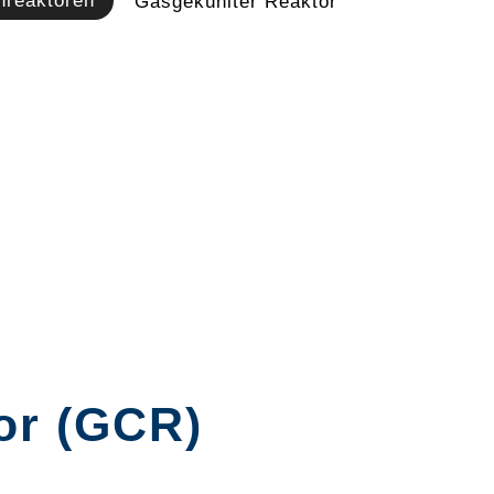
nreaktoren
Gasgekühlter Reaktor
or (GCR)