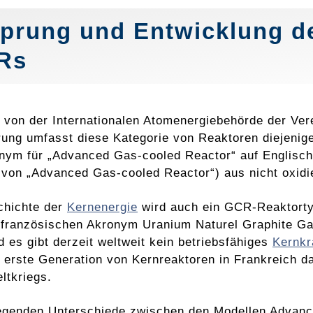
prung und Entwicklung d
Rs
von der Internationalen Atomenergiebehörde der Vere
erung umfasst diese Kategorie von Reaktoren diejenige
ym für „Advanced Gas-cooled Reactor“ auf Englisch
t von „Advanced Gas-cooled Reactor“) aus nicht oxid
chichte der
Kernenergie
wird auch ein GCR-Reaktort
französischen Akronym Uranium Naturel Graphite Gaz) 
d es gibt derzeit weltweit kein betriebsfähiges
Kernkr
ie erste Generation von Kernreaktoren in Frankreich 
ltkriegs.
legenden Unterschiede zwischen den Modellen Adva