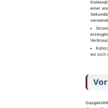
Kohlendi
einer an
Sekundär
verwende
Strom
erzeugte
Verbrauc
Kühlz
wo sich 
Vor
Gasgekühlt