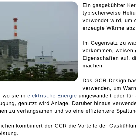
Ein gasgekühlter Ker
typischerweise Heli
verwendet wird, um 
erzeugte Wärme abzu
Im Gegensatz zu was
vorkommen, weisen g
Eigenschaften auf, d
machen.
Das GCR-Design basie
verwenden, um Wärm
, wo sie in
elektrische Energie
umgewandelt oder für 
gung, genutzt wird Anlage. Darüber hinaus verwend
en zu verlangsamen und so eine effizientere Spaltun
ichen kombiniert der GCR die Vorteile der Gaskühlun
eistung.