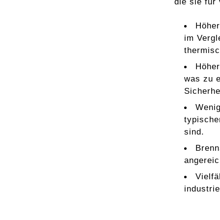
die sie fü
Höher
im Vergl
thermisc
Höher
was zu e
Sicherhe
Wenig
typische
sind.
Brenn
angereic
Vielf
industri