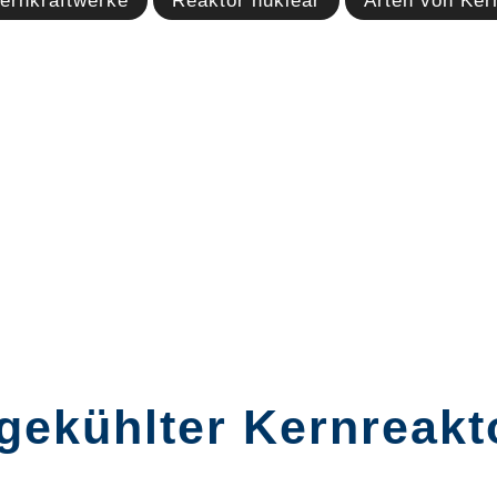
ernkraftwerke
Reaktor nuklear
Arten von Ker
gekühlter Kernreakt