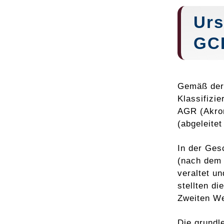
Urs
GC
Gemäß der 
Klassifizi
AGR (Akron
(abgeleite
In der Ges
(nach dem 
veraltet un
stellten d
Zweiten We
Die grund