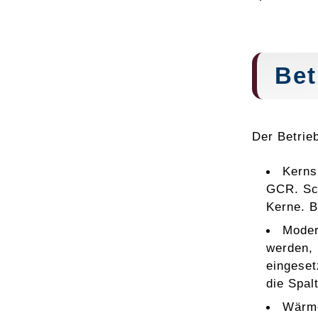
Bet
Der Betrie
Kerns
GCR. Sc
Kerne. B
Moder
werden, 
eingeset
die Spal
Wärme