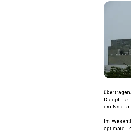
übertragen
Dampferzeu
um Neutron
Im Wesentl
optimale L