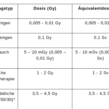
ngstyp
Dosis (Gy)
Äquivalentdos
ntgen
0,005 - 0,01 Gy
0,005 - 0,0
öntgen
0,1 Gy
0,1 Sv
auch
5 – 10 mGy (0,005 –
5 - 10 mSv (0,00
0,01 Gy)
Sv)
che
1 - 2 Gy
1 - 2 Sv
herapie
tödliche
3,5 – 4,5 Gy
3,5 - 4,5 
50/30)*