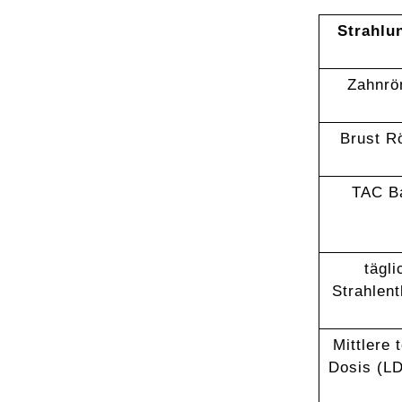
Strahlu
Zahnrö
Brust R
TAC B
tägli
Strahlent
Mittlere 
Dosis (LD