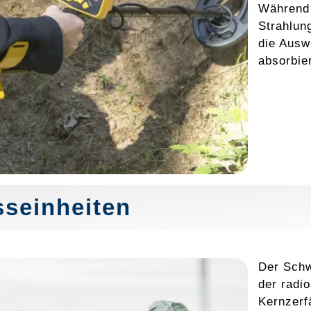
Während 
Strahlung
die Ausw
absorbie
seinheiten
Der Schw
der radio
Kernzerfä