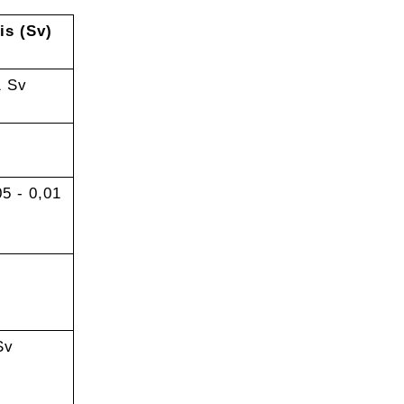
is (Sv)
1 Sv
5 - 0,01
Sv