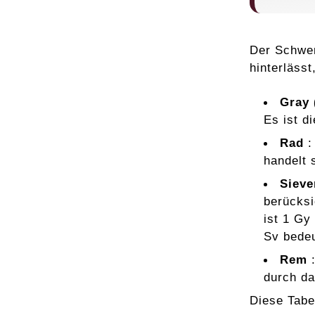
Der Schwer
hinterläss
Gray 
Es ist d
Rad
:
handelt 
Sieve
berücksi
ist 1 Gy
Sv bede
Rem
:
durch da
Diese Tabel