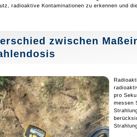
tz, radioaktive Kontaminationen zu erkennen und di
erschied zwischen Maßei
ahlendosis
Radioakt
radioakti
pro Seku
messen S
Strahlun
berücksi
Strahlun