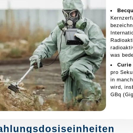
Becqu
Kernzerf
bezeichn
Internat
Radioakt
radioakt
was bede
Curie 
pro Seku
in manc
wird, in
GBq (Gig
ahlungsdosiseinheiten