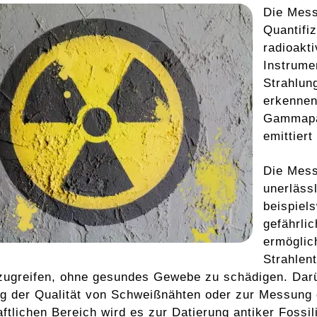
Die Mes
Quantifi
radioakt
Instrume
Strahlun
erkennen
Gammapar
emittiert
Die Mess
unerläss
beispiel
gefährli
ermöglic
Strahlen
ugreifen, ohne gesundes Gewebe zu schädigen. Darübe
g der Qualität von Schweißnähten oder zur Messung d
ftlichen Bereich wird es zur Datierung antiker Fossil