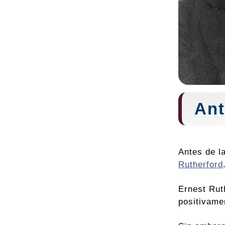
Ant
Antes de l
Rutherford
Ernest Rut
positivame