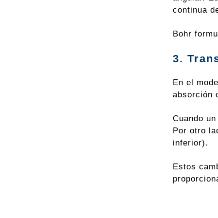
continua d
Bohr formu
3. Tran
En el mode
absorción 
Cuando un 
Por otro l
inferior).
Estos camb
proporcion