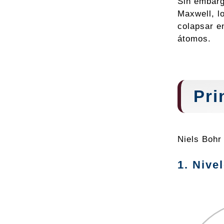
Sin embarg
Maxwell, l
colapsar e
átomos.
Pri
Niels Bohr
1. Nive