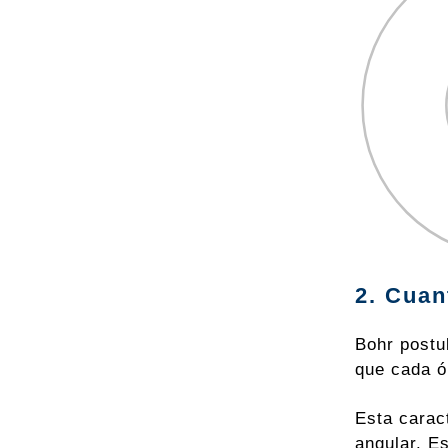
2. Cuan
Bohr postu
que cada ó
Esta carac
angular. E