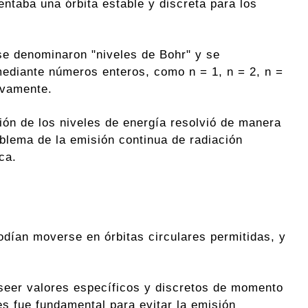
entaba una órbita estable y discreta para los
se denominaron "niveles de Bohr" y se
mediante números enteros, como n = 1, n = 2, n =
ivamente.
ión de los niveles de energía resolvió de manera
oblema de la emisión continua de radiación
ca.
odían moverse en órbitas circulares permitidas, y
oseer valores específicos y discretos de momento
es fue fundamental para evitar la emisión