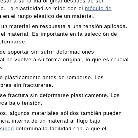
resar a su forma original después de ser
o. La elasticidad se mide con el
módulo de
n en el rango elástico de un material.
 un material en respuesta a una tensión aplicada.
el material. Es importante en la selección de
deformarse.
de soportar sin sufrir deformaciones
l no vuelve a su forma original, lo que es crucial
e.
se plásticamente antes de romperse. Los
bres sin fracturarse.
l se fractura sin deformarse plásticamente. Los
sca bajo tensión.
os, algunos materiales sólidos también pueden
cia interna de un material al flujo bajo
sidad
determina la facilidad con la que el