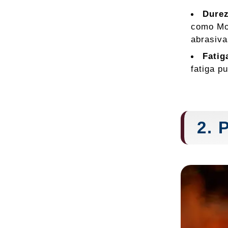
Dure
como Moh
abrasiva
Fatig
fatiga p
2. 