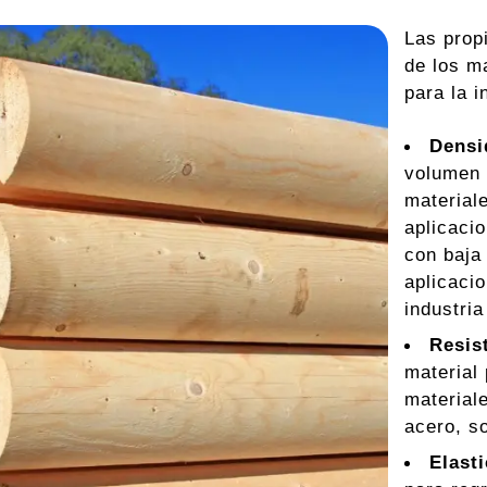
Las prop
de los ma
para la i
Densi
volumen 
materiale
aplicacio
con baj
aplicaci
industria
Resist
material 
materiale
acero, s
Elast