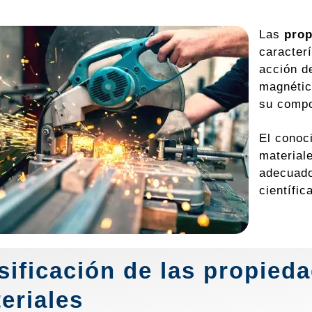
Las
prop
caracter
acción d
magnétic
su comp
El conoc
material
adecuado
científic
sificación de las propieda
eriales