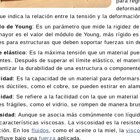
para reg
deformad
que indica la relación entre la tensión y la deformació
lo de Young
: Es un parámetro que mide la rigidez de
ayor es el valor del módulo de Young, más rígido es 
es para estructuras que deben soportar fuerzas sin 
e elástico
: Es la máxima tensión que un material pue
tes. Después de superar el límite elástico, el materia
antizar la durabilidad de una estructura o component
lidad
: Es la capacidad de un material para deformar
es dúctiles, como el cobre, se pueden estirar en alam
lidad
: Se refiere a la facilidad con la que un materia
es frágiles, como el vidrio, se rompen de manera bru
sidad
: Aunque se asocia más comúnmente con líquid
características viscosas. La viscosidad es la resisten
ción. En los
fluidos
, como el aceite o la miel, la
visco
 fluye bajo una
fuerza
aplicada.