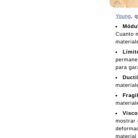
Young
, 
Módu
Cuanto m
material
Límit
permanen
para gar
Ducti
material
Fragi
material
Visco
mostrar 
deforma
material