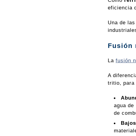
Como
refr
eficiencia 
Una de las
industrial
Fusión 
La
fusión 
A diferenci
tritio, par
Abund
agua de 
de combu
Bajos
material