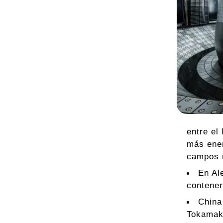
entre el
más ener
campos m
En Al
contener
China
Tokamak)