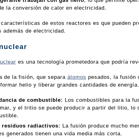
igerante trabajan con gas helio
, lo que permite ope
de la conversión de calor en electricidad.
 características de estos reactores es que pueden pr
es además de electricidad.
nuclear
nuclear
es una tecnología prometedora que podría revo
a de la fisión, que separa
átomos
pesados, la fusión 
a formar helio y liberar grandes cantidades de energía
ancia de combustible:
Los combustibles para la fus
mar, y el tritio se puede producir a partir del litio, 
stible.
 residuos radiactivos:
La fusión produce mucho menos
es generados tienen una vida media más corta.