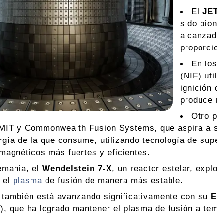
El
JE
sido pion
alcanzad
proporci
En lo
(NIF) uti
ignición 
produce 
Otro 
 MIT y Commonwealth Fusion Systems, que aspira a ser
gía de la que consume, utilizando tecnología de sup
agnéticos más fuertes y eficientes.
emania, el
Wendelstein 7-X
, un reactor estelar, exp
 el
plasma
de fusión de manera más estable.
 también está avanzando significativamente con su
E
, que ha logrado mantener el plasma de fusión a tem