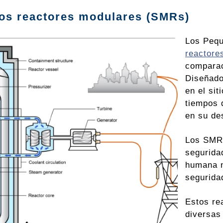
os reactores modulares (SMRs)
Los Peq
reactore
comparac
Diseñado
en el si
tiempos 
en su de
Los SMRs
segurida
humana n
segurida
Estos re
diversas