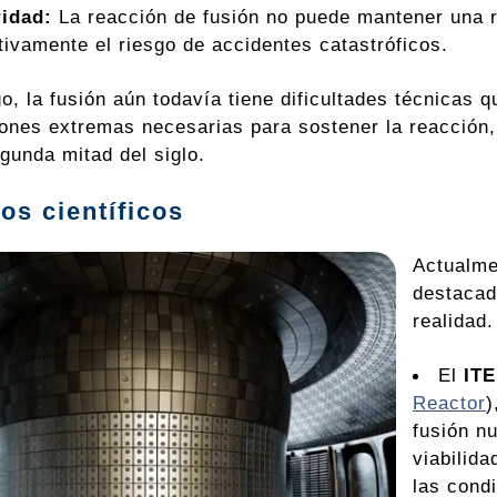
idad:
La reacción de fusión no puede mantener una r
ativamente el riesgo de accidentes catastróficos.
o, la fusión aún todavía tiene dificultades técnicas 
iones extremas necesarias para sostener la reacción
gunda mitad del siglo.
os científicos
Actualme
destacad
realidad
El
IT
Reactor
)
fusión n
viabilid
las condi