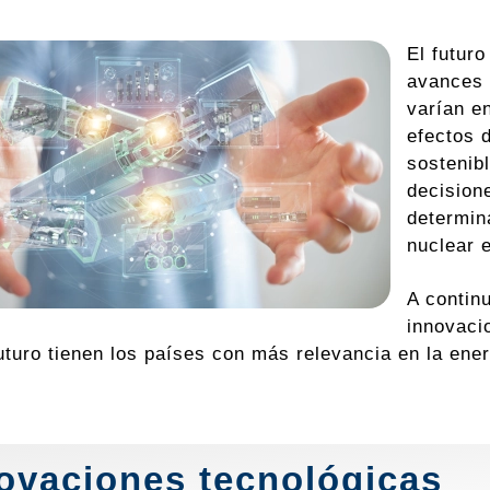
El futur
avances 
varían e
efectos 
sostenib
decision
determina
nuclear 
A contin
innovaci
futuro tienen los países con más relevancia en la ene
ovaciones tecnológicas