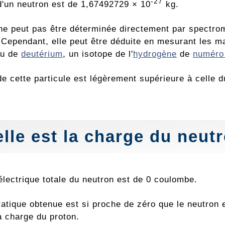
-27
'un neutron est de 1,67492729 × 10
kg.
e peut pas être déterminée directement par spectrom
. Cependant, elle peut être déduite en mesurant les m
au de
deutérium
, un isotope de l'
hydrogène
de
numéro
e cette particule est légèrement supérieure à celle d
lle est la charge du neut
électrique totale du neutron est de 0 coulombe.
pratique obtenue est si proche de zéro que le neutro
a charge du proton.