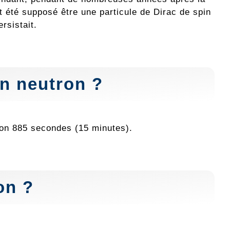
it été supposé être une particule de Dirac de spin
ersistait.
un neutron ?
iron 885 secondes (15 minutes).
on ?