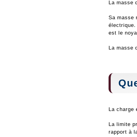
La masse d
Sa masse n
électrique
est le noy
La masse d
Que
La charge 
La limite 
rapport à l