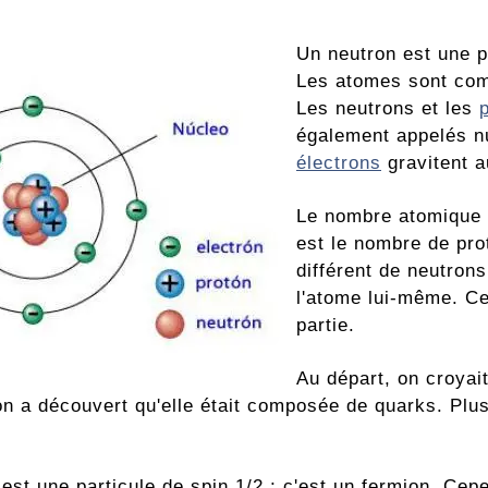
Un neutron est une pa
Les atomes sont comp
Les neutrons et les
également appelés nu
électrons
gravitent a
Le nombre atomique 
est le nombre de pro
différent de neutrons
l'atome lui-même. Ce
partie.
Au départ, on croyait
 on a découvert qu'elle était composée de quarks. Plu
.
 est une particule de spin 1/2 ; c'est un fermion. C