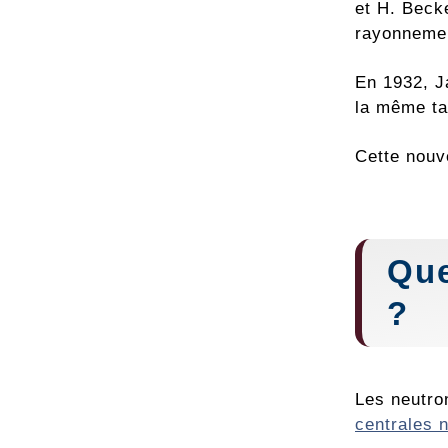
et H. Beck
rayonnemen
En 1932, J
la même tai
Cette nouve
Que
?
Les neutro
centrales 