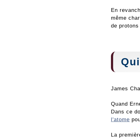
En revanche
même charg
de protons 
Qui
James Chad
Quand Ern
Dans ce doc
l'atome
pou
La premièr