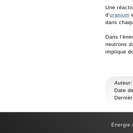
Une réactio
d'
uranium
e
dans chaqu
Dans l'éner
neutrons d
implique d
Auteur
Date de
Derniè
Énergie 