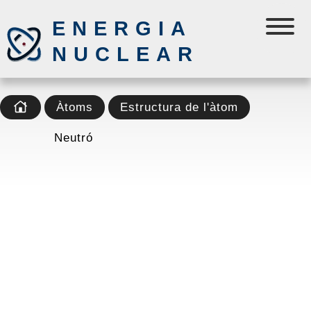
ENERGIA
NUCLEAR
Àtoms
Estructura de l'àtom
Neutró