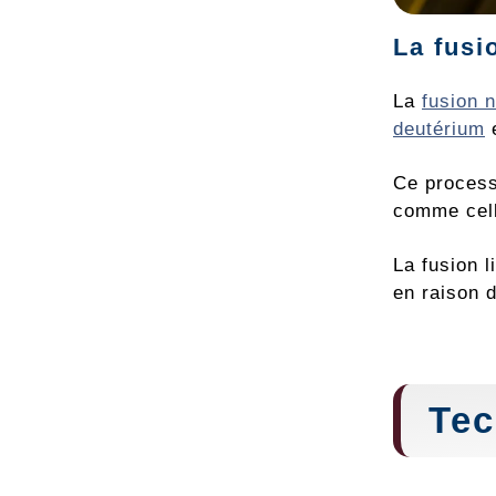
La fusi
La
fusion n
deutérium
e
Ce process
comme cell
La fusion l
en raison 
Tec