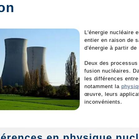
ion
L'énergie nucléaire e
entier en raison de 
d'énergie à partir d
Deux des processus n
fusion nucléaires. D
les différences entre
notamment la
physiq
œuvre, leurs applica
inconvénients.
férences en physique nucl