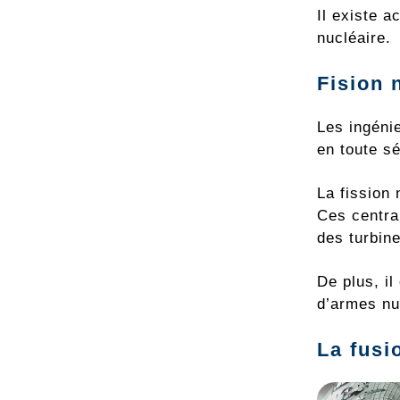
Il existe a
nucléaire.
Fision 
Les ingéni
en toute sé
La fission 
Ces central
des turbine
De plus, il
d’armes nu
La fusi