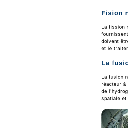
Fision 
La fission 
fournissen
doivent êtr
et le trait
La fusi
La fusion 
réacteur à 
de l’hydrog
spatiale et