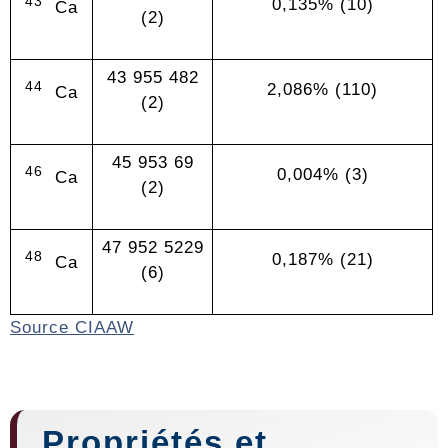
43
0,135% (10)
Ca
(2)
43 955 482
44
2,086% (110)
Ca
(2)
45 953 69
46
0,004% (3)
Ca
(2)
47 952 5229
48
0,187% (21)
Ca
(6)
Source CIAAW
Propriétés et