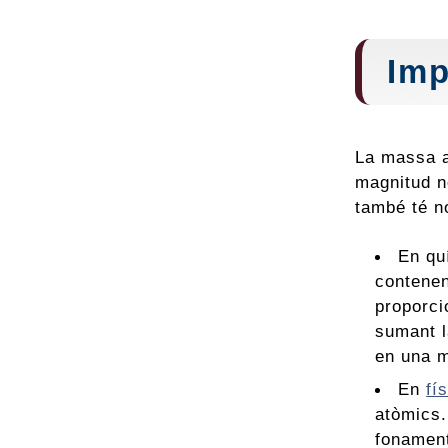
Imp
La massa a
magnitud n
també té n
En qu
contenen
proporci
sumant l
en una m
En
fí
atòmics.
fonament