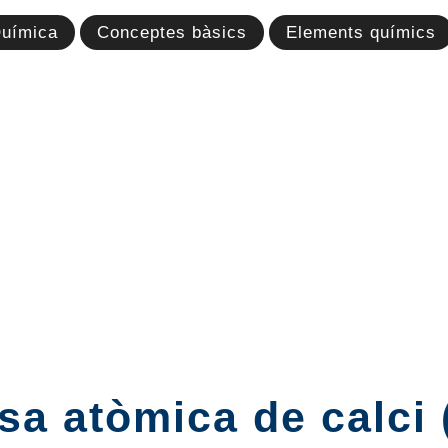
uímica
Conceptes bàsics
Elements químics
a atòmica de calci 