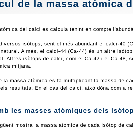
cul de la massa atòmica d
òmica del calci es calcula tenint en compte l'abundàn
é diversos isòtops, sent el més abundant el calci-40
i natural. A més, el calci-44 (Ca-44) és un altre isò
al. Altres isòtops de calci, com el Ca-42 i el Ca-48,
ica mitjana.
e la massa atòmica es fa multiplicant la massa de cad
els resultats. En el cas del calci, això dóna com a r
mb les masses atòmiques dels isòtop
egüent mostra la massa atòmica de cada isòtop de cal