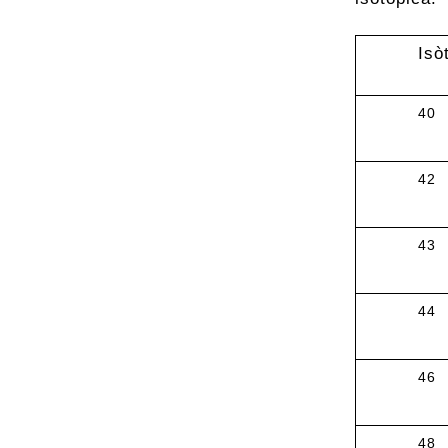
Isò
40
42
43
44
46
48