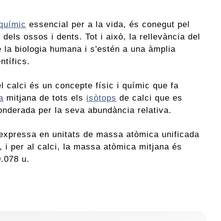
químic
essencial per a la vida, és conegut pel
 dels ossos i dents. Tot i això, la rellevància del
e la biologia humana i s'estén a una àmplia
ntífics.
l calci és un concepte físic i químic que fa
a
mitjana de tots els
isòtops
de calci que es
ponderada per la seva abundància relativa.
expressa en unitats de massa atòmica unificada
, i per al calci, la massa atòmica mitjana és
.078 u.