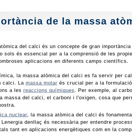
ortància de la massa atòm
tòmica del calci és un concepte de gran importància 
o sols és essencial per a la comprensió de les propie
ombroses aplicacions en diferents camps científics.
ímica, la massa atòmica del calci es fa servir per c
 calci. La
massa molar
és crucial per a la formulaci
ons a les
reaccions químiques
. Per exemple, al carb
a massa del calci, el carboni i l'oxigen, cosa que pe
ostra.
sica nuclear
, la massa atòmica del calci és fonamental
 Lenergia denllaç és necessària per entendre processo
als tant en aplicacions energètiques com en la compr