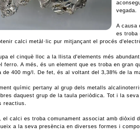
aconsegui
vegada.
A causa 
es troba 
tenir calci metàl·lic pur mitjançant el procés d'elect
upa el cinquè lloc a la llista d'elements més abundants
 el ferro. A més, és un element que es troba en gran 
de 400 mg/l. De fet, és al voltant del 3,38% de la ma
ent químic pertany al grup dels metalls alcalinoterri
res daquest grup de la taula periòdica. Tot i la seva 
 reactius.
, el calci es troba comunament associat amb diòxid de
bueix a la seva presència en diverses formes i compos