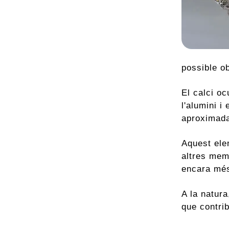
possible ob
El calci oc
l'alumini i
aproximada 
Aquest elem
altres memb
encara més
A la natura
que contri