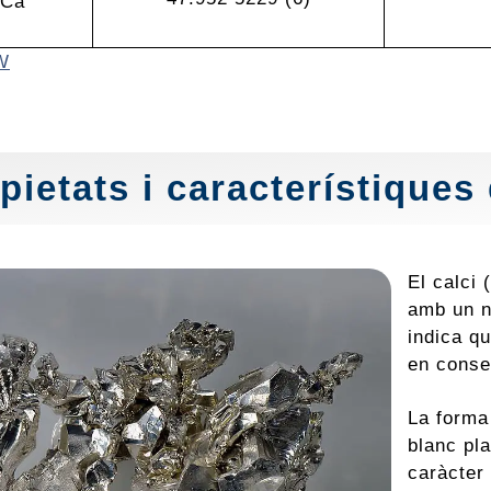
Ca
W
pietats i característiques 
El calci
amb un n
indica q
en conse
La forma 
blanc pla
caràcter