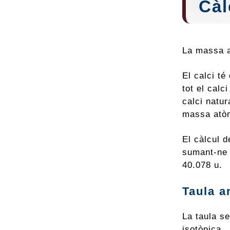
Càl
La massa at
El calci t
tot el calc
calci natur
massa atòm
El càlcul d
sumant-ne 
40.078 u.
Taula a
La taula s
isotòpica.