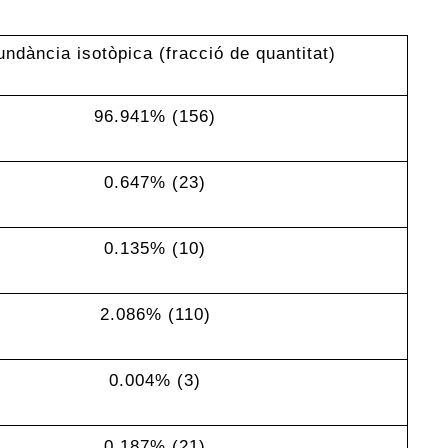
ndància isotòpica (fracció de quantitat)
96.941% (156)
0.647% (23)
0.135% (10)
2.086% (110)
0.004% (3)
0.187% (21)