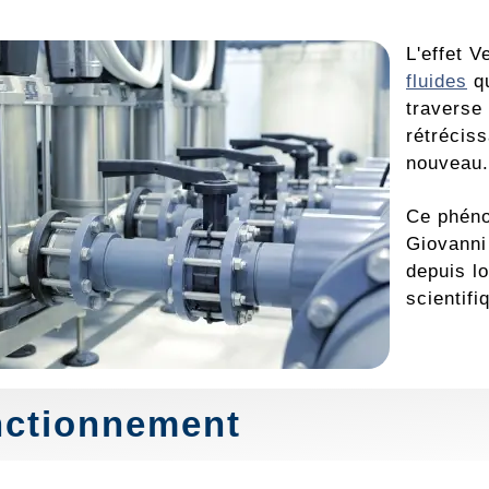
L'effet 
fluides
qu
traverse
rétréciss
nouveau
Ce phéno
Giovanni 
depuis l
scientifi
ctionnement