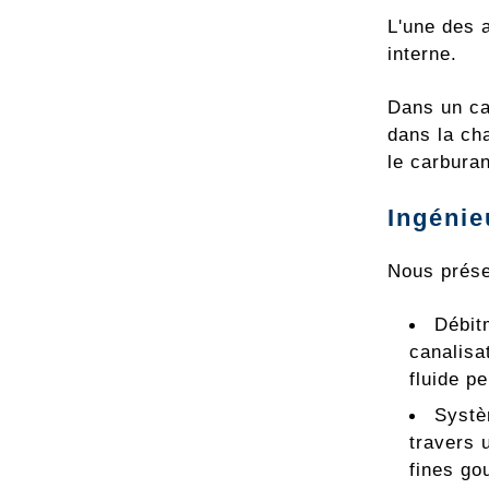
L'une des 
interne.
Dans un car
dans la ch
le carburan
Ingénie
Nous prése
Débitm
canalisa
fluide p
Systè
travers 
fines gou