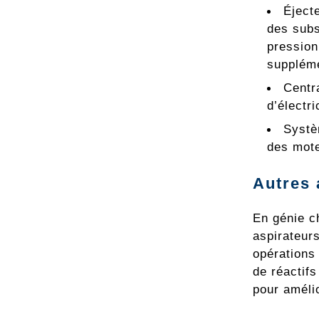
Éject
des subs
pression
suppléme
Centr
d’électri
Systè
des mote
Autres 
En génie c
aspirateurs
opérations
de réactifs
pour amélio