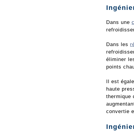
Ingénie
Dans une
refroidiss
Dans les
r
refroidisse
éliminer le
points cha
Il est égal
haute pres
thermique 
augmentant 
convertie 
Ingénie