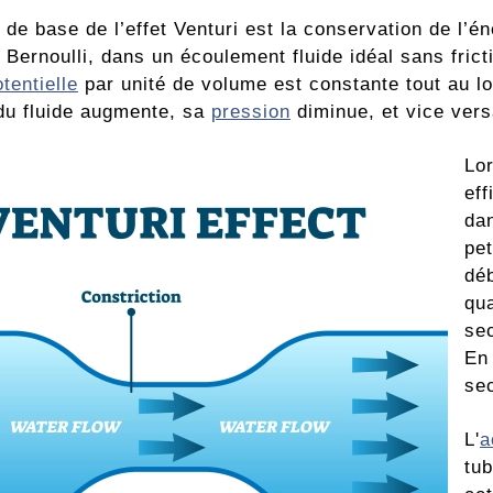
 de base de l’effet Venturi est la conservation de l’
 Bernoulli, dans un écoulement fluide idéal sans frict
tentielle
par unité de volume est constante tout au lo
 du fluide augmente, sa
pression
diminue, et vice vers
Lor
eff
dan
pet
déb
qua
se
En
sec
L'
a
tub