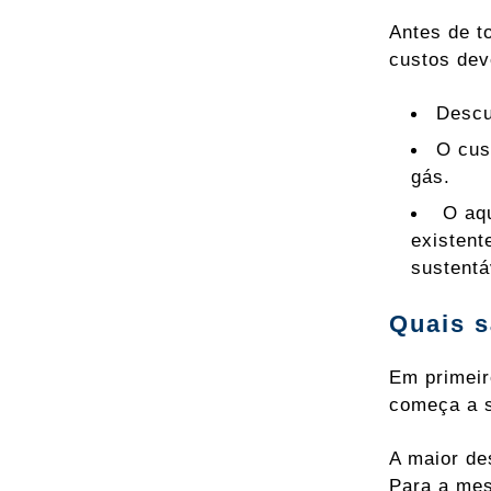
Antes de t
custos dev
Descu
O cus
gás.
O aqu
existent
sustentá
Quais s
Em primeir
começa a s
A maior de
Para a mes