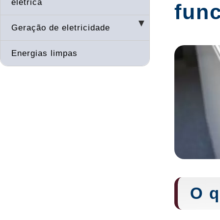
elétrica
func
Geração de eletricidade
Energias limpas
O q