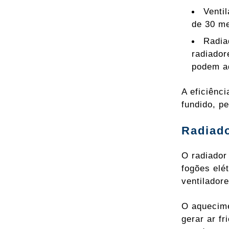
Venti
de 30 m
Radia
radiador
podem a
A eficiênci
fundido, p
Radiado
O radiador
fogões elé
ventilador
O aquecime
gerar ar f