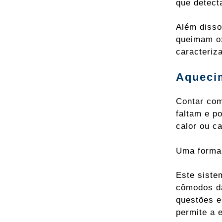
que detect
Além disso
queimam ox
caracteriz
Aquecim
Contar com
faltam e p
calor ou ca
Uma forma 
Este siste
cômodos da
questões e
permite a 