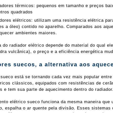
ladores térmicos: pequenos em tamanho e preços bai
etros quadrados
dores elétricos: utilizam uma resistência elétrica p
es a óleo) contido no aparelho. Comparados aos aqu
quecer ambientes maiores.
a do radiador elétrico depende do material do qual el
edra vulcânica), o preço e a eficiência energética mu
res suecos, a alternativa aos aquec
 sueco está se tornando cada vez mais popular entre 
tricos clássicos, equipados com resistências de cer
es e tem sua parte de aquecimento dentro do radiador
nto elétrico sueco funciona da mesma maneira que 
rio, espalha o ar quente pela divisão. Esses sistema