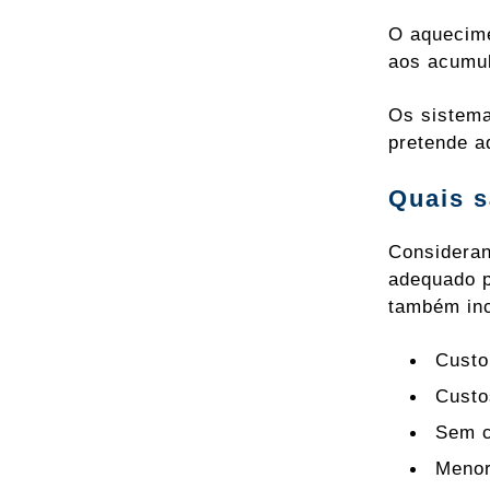
O aquecime
aos acumul
Os sistema
pretende ad
Quais s
Consideran
adequado p
também in
Custo
Custo
Sem c
Menor