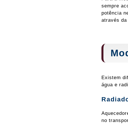
sempre aco
potência n
através da
Mod
Existem di
água e rad
Radiado
Aquecedore
no transpo