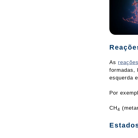
Reaçõe
As
reaçõe
formadas, 
esquerda e 
Por exempl
CH
(meta
4
Estados