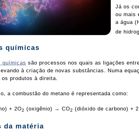
Já os co
ou mais 
a água (
de hidro
s químicas
s químicas
são processos nos quais as ligações entr
levando à criação de novas substâncias. Numa equaç
os produtos à direita.
o, a combustão do metano é representada como:
no) + 2O
(oxigênio) → CO
(dióxido de carbono) + 
2
2
 da matéria