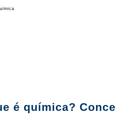
uímica
ue é química? Conce