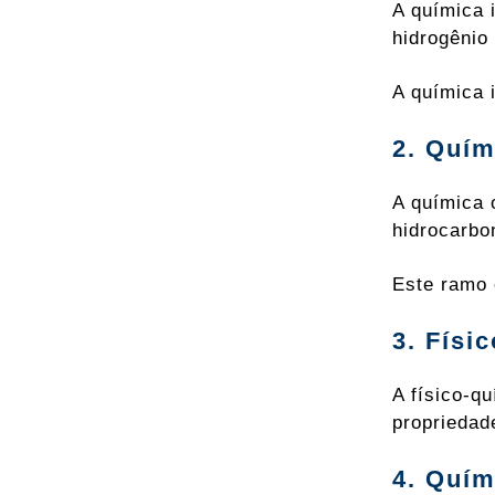
A química 
hidrogênio
A química 
2. Quím
A química 
hidrocarbo
Este ramo 
3. Físi
A físico-q
propriedad
4. Quím