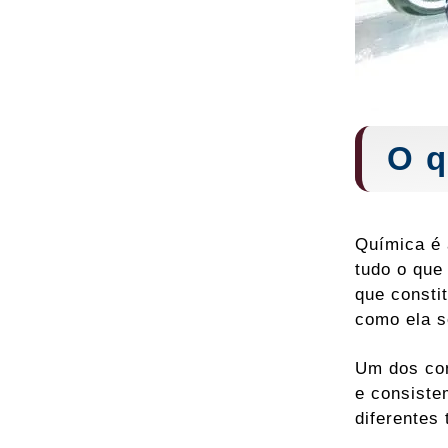
O q
Química é 
tudo o que
que consti
como ela s
Um dos con
e consiste
diferentes