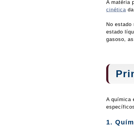
A matéria 
cinética
das
No estado 
estado líq
gasoso, as
Pri
A química 
específico
1. Quím