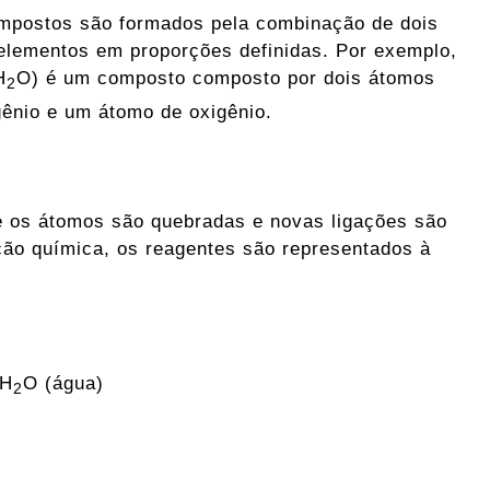
mpostos são formados pela combinação de dois
elementos em proporções definidas. Por exemplo,
H
O) é um composto composto por dois átomos
2
gênio e um átomo de oxigênio.
e os átomos são quebradas e novas ligações são
ão química, os reagentes são representados à
2H
O (água)
2