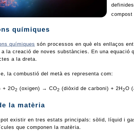
definide
compost 
ons químiques
ons químiques
són processos en què els enllaços ent
c a la creació de noves substàncies. En una equació q
ctes a la dreta.
e, la combustió del metà es representa com:
) + 2O
(oxigen) → CO
(diòxid de carboni) + 2H
O (
2
2
2
de la matèria
pot existir en tres estats principals: sòlid, líquid i
tícules que componen la matèria.