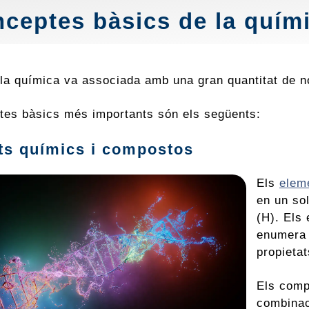
ceptes bàsics de la quím
 la química va associada amb una gran quantitat de 
tes bàsics més importants són els següents:
ts químics i compostos
Els
elem
en un sol
(H). Els
enumera 
propieta
Els comp
combinac