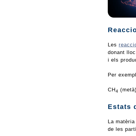
Reacci
Les
reacci
donant llo
i els produ
Per exempl
CH
(metà
4
Estats 
La matèria 
de les par