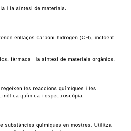
a i la síntesi de materials.
tenen enllaços carboni-hidrogen (CH), incloent
cs, fàrmacs i la síntesi de materials orgànics.
e regeixen les reaccions químiques i les
cinètica química i espectroscòpia.
 de substàncies químiques en mostres. Utilitza