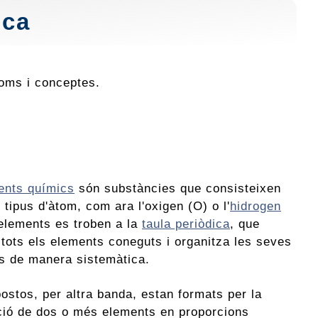
ica
noms i conceptes.
ents químics
són substàncies que consisteixen
 tipus d'àtom, com ara l'oxigen (O) o l'
hidrogen
 elements es troben a la
taula periòdica
, que
tots els elements coneguts i organitza les seves
ts de manera sistemàtica.
ostos, per altra banda, estan formats per la
ió de dos o més elements en proporcions