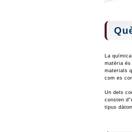
Què
La química
matèria és 
materials q
com es com
Un dels co
consten d‟
tipus dàto