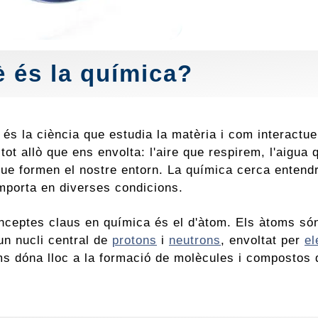
 és la química?
 és la ciència que estudia la matèria i com interactu
tot allò que ens envolta: l'aire que respirem, l'aigu
ue formen el nostre entorn. La química cerca entendre
porta en diverses condicions.
nceptes claus en química és el d'àtom. Els àtoms són
un nucli central de
protons
i
neutrons
, envoltat per
el
ms dóna lloc a la formació de molècules i compostos 