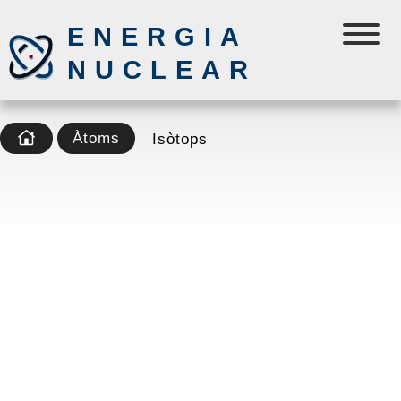
ENERGIA
NUCLEAR
Àtoms
Isòtops