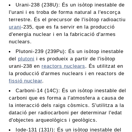
Urani-238 (238U): És un isòtop inestable de
l'urani i es troba de forma natural a l'escorça
terrestre. És el precursor de l'isòtop radioactiu
urani
-235, que es fa servir en la producció
d'energia nuclear i en la fabricació d'armes
nuclears.
Plutoni-239 (239Pu): És un isòtop inestable
del
plutoni
i es produeix a partir de l'isòtop
urani-238 en
reactors nuclears
. És utilitzat en
la producció d'armes nuclears i en reactors de
fissió nuclear
.
Carboni-14 (14C): És un isòtop inestable del
carboni que es forma a l'atmosfera a causa de
la interacció dels raigs còsmics. S'utilitza a la
datació per radiocarboni per determinar l'edat
d'objectes arqueològics i geològics.
Iode-131 (131I): És un isòtop inestable del