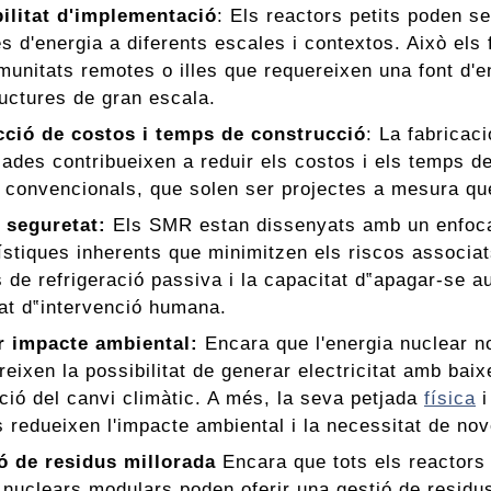
bilitat d'implementació
: Els reactors petits poden s
 d'energia a diferents escales i contextos. Això els 
munitats remotes o illes que requereixen una font d'e
ructures de gran escala.
ció de costos i temps de construcció
: La fabricac
cades contribueixen a reduir els costos i els temps 
 convencionals, que solen ser projectes a mesura que
 seguretat:
Els SMR estan dissenyats amb un enfoca
ístiques inherents que minimitzen els riscos associa
 de refrigeració passiva i la capacitat d‟apagar-se 
at d‟intervenció humana.
 impacte ambiental:
Encara que l'energia nuclear no
eixen la possibilitat de generar electricitat amb bai
ació del canvi climàtic. A més, la seva petjada
física
i
s redueixen l'impacte ambiental i la necessitat de nov
ó de residus millorada
Encara que tots els reactors 
 nuclears modulars poden oferir una gestió de residus