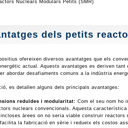
actors Nuclears Modulars Petits (SMR)
ntatges dels petits react
positius ofereixen diversos avantatges que els conve
nergètic actual. Aquests avantatges es deriven tant 
per abordar desafiaments comuns a la indústria energ
ió, es detallen alguns dels principals avantatges:
sions reduïdes i modularitat:
Com el seu nom ho in
ctors nuclears convencionals. Aquesta característica 
 incloses àrees on no seria viable construir reactors
facilita la fabricació en sèrie i redueix els costos as