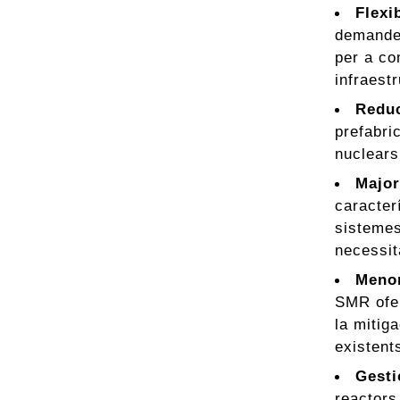
Flexi
demandes
per a co
infraest
Reduc
prefabri
nuclears
Major
caracter
sistemes
necessit
Menor
SMR ofer
la mitig
existent
Gesti
reactors