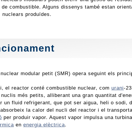
s de combustible. Alguns dissenys també estan orientats
s nuclears produïdes.
ncionament
 nuclear modular petit (SMR) opera seguint els princi
li, el reactor conté combustible nuclear, com
urani
-23
 nuclis més petits, alliberant una gran quantitat d'en
r un fluid refrigerant, que pot ser aigua, heli o sodi,
 absorbeix la calor del nucli del reactor i el transpor
ó
per produir vapor. Aquest vapor impulsa una turbina
èrmica
en
energia elèctrica
.