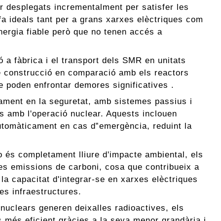
er desplegats incrementalment per satisfer les
fa ideals tant per a grans xarxes elèctriques com
nergia fiable però que no tenen accés a
ió a fàbrica i el transport dels SMR en unitats
de construcció en comparació amb els reactors
 poden enfrontar demores significatives .
ment en la seguretat, amb sistemes passius i
ts amb l'operació nuclear. Aquests inclouen
automàticament en cas d‟emergència, reduint la
 és completament lliure d'impacte ambiental, els
xes emissions de carboni, cosa que contribueix a
 la capacitat d'integrar-se en xarxes elèctriques
es infraestructures.
nuclears generen deixalles radioactives, els
 més eficient gràcies a la seva menor grandària i