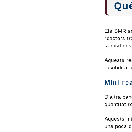
Qu
Els SMR só
reactors tr
la qual cos
Aquests re
flexibilita
Mini re
D'altra ba
quantitat 
Aquests mi
uns pocs q