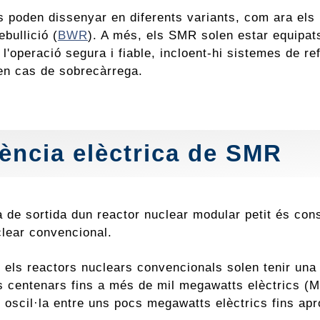
 poden dissenyar en diferents variants, com ara els 
ebullició (
BWR
). A més, els SMR solen estar equipat
 l'operació segura i fiable, incloent-hi sistemes de r
en cas de sobrecàrrega.
ència elèctrica de SMR
a de sortida dun reactor nuclear modular petit és c
clear convencional.
 els reactors nuclears convencionals solen tenir una 
s centenars fins a més de mil megawatts elèctrics 
e oscil·la entre uns pocs megawatts elèctrics fins 