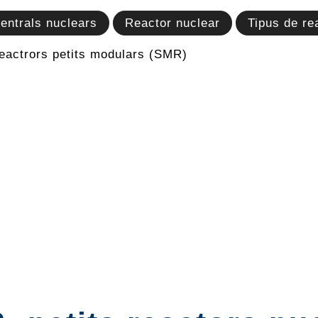
entrals nuclears
Reactor nuclear
Tipus de re
eactrors petits modulars (SMR)