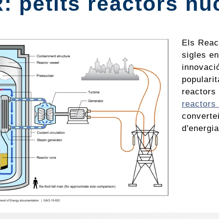
 petits reactors nu
Els Reac
sigles e
innovaci
popularit
reactors
reactors
convertei
d'energia