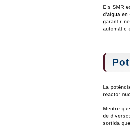
Els SMR es
d'aigua en 
garantir-ne
automàtic 
Pot
La potènci
reactor nu
Mentre que
de diverso
sortida qu