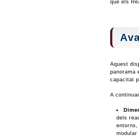
que els Re
Ava
Aquest dis
panorama e
capacitat 
A continuac
Dimen
dels rea
entorns,
modular 