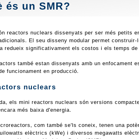
è és un SMR?
n reactors nuclears dissenyats per ser més petits en
adicionals. El seu disseny modular permet construir-lo
a redueix significativament els costos i els temps de
actors també estan dissenyats amb un enfocament espec
t de funcionament en producció.
actors nuclears
nda, els mini reactors nuclears són versions compact
rencara més baixa d'energia.
croreactors, com també se'ls coneix, tenen una potèn
uilowatts elèctrics (kWe) i diversos megawatts elèc