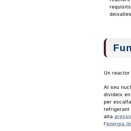
requisit
deixalle
Fu
Un reactor
Al seu nuc
divideix en
per escalfa
refrigerant
alta
pressi
l'
energia t