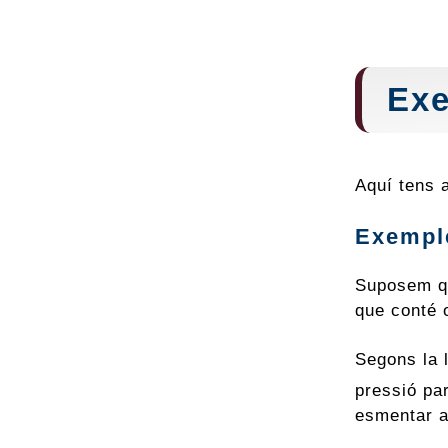
Ex
Aquí tens 
Exemple
Suposem qu
que conté o
Segons la l
pressió par
esmentar a 