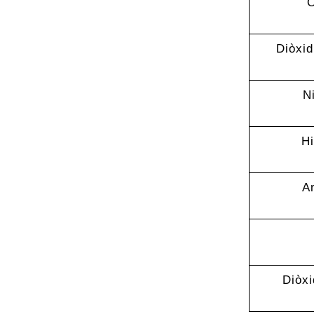
O
Diòxid
N
H
A
Diòxi