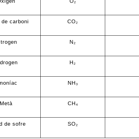
xigen
O₂
 de carboni
CO₂
itrogen
N₂
idrogen
H₂
moníac
NH₃
Metà
CH₄
d de sofre
SO₂