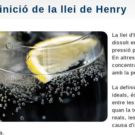
inició de la llei de Henry
La llei 
dissolt e
pressió p
En altre
concentr
amb la p
La defini
ideals, é
entre le
quan la 
reals, l
causa d'
a.