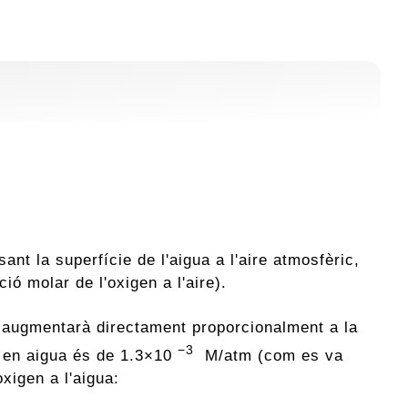
t la superfície de l'aigua a l'aire atmosfèric,
ió molar de l'oxigen a l'aire).
ua augmentarà directament proporcionalment a la
−3
en en aigua és de 1.3×10
M/atm (com es va
xigen a l'aigua: