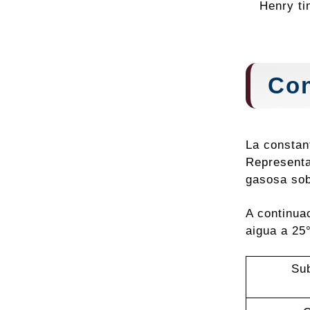
Henry ti
Con
La constan
Representa 
gasosa sob
A continua
aigua a 25
Su