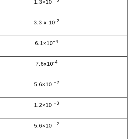
−3
1.3×10
-2
3.3 x 10
−4
6.1×10
-4
7.6x10
−2
5.6×10
−3
1.2×10
−2
5.6×10