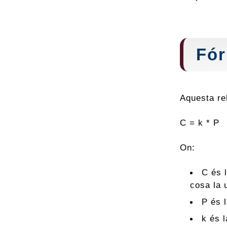
Fó
Aquesta re
C = k * P
On:
C és l
cosa la 
P és 
k és 