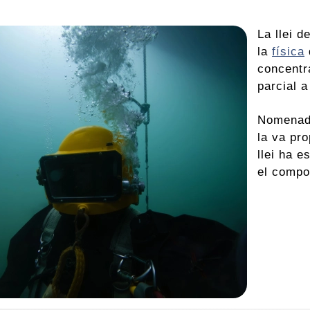
La llei d
la
física
concentr
parcial a
Nomenada
la va pr
llei ha e
el compo