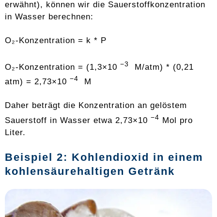
erwähnt), können wir die Sauerstoffkonzentration
in Wasser berechnen:
O₂-Konzentration = k * P
−3
O₂-Konzentration = (1,3×10
M/atm) * (0,21
−4
atm) = 2,73×10
M
Daher beträgt die Konzentration an gelöstem
−4
Sauerstoff in Wasser etwa 2,73×10
Mol pro
Liter.
Beispiel 2: Kohlendioxid in einem
kohlensäurehaltigen Getränk