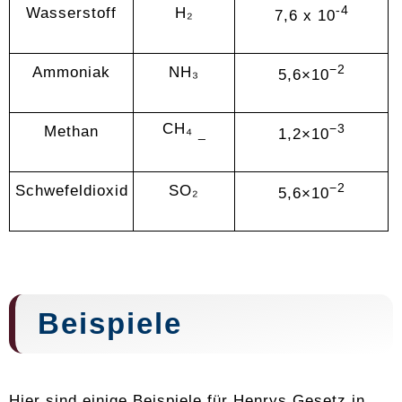
-4
Wasserstoff
H₂
7,6 x 10
−2
Ammoniak
NH₃
5,6×10
CH₄
−3
Methan
1,2×10
_
−2
Schwefeldioxid
SO₂
5,6×10
Beispiele
Hier sind einige Beispiele für Henrys Gesetz in