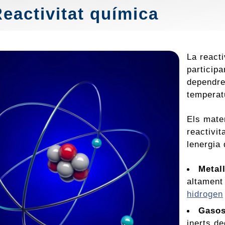
Reactivitat química
La reacti
particip
dependre
temperatu
Els mater
reactivit
lenergia
Metall
altament
hidrogen
Gasos
inerts de