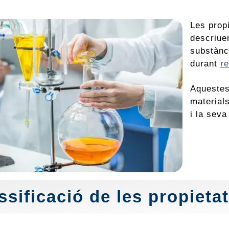
Les prop
descriue
substànc
durant
r
Aquestes
material
i la seva
ssificació de les propiet