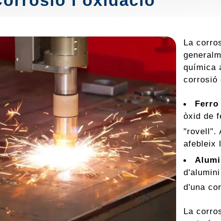
Corrosió i oxidació
La corros
generalm
química 
corrosió
Ferro
òxid de f
"rovell"
afebleix 
Alumi
d'alumini
d'una co
La corros