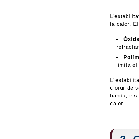
L'estabilit
la calor. 
Òxids
refractar
Polím
limita e
L´estabili
clorur de s
banda, els
calor.