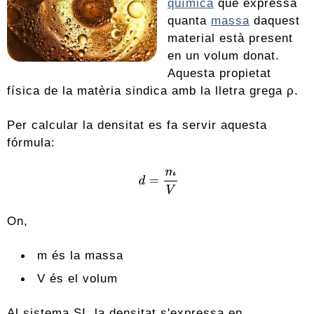
química
que expressa
quanta
massa
daquest
material està present
en un volum donat.
Aquesta propietat
física de la matèria sindica amb la lletra grega ρ.
Per calcular la densitat es fa servir aquesta
fórmula:
On,
m és la massa
V és el volum
Al sistema SI, la densitat s'expressa en