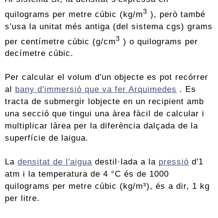
3
quilograms per metre cúbic (kg/m
), però també
s'usa la unitat més antiga (del sistema cgs) grams
3
per centímetre cúbic (g/cm
) o quilograms per
decímetre cúbic.
Per calcular el volum d'un objecte es pot recórrer
al
bany d'immersió que va fer Arquimedes
. Es
tracta de submergir lobjecte en un recipient amb
una secció que tingui una àrea fàcil de calcular i
multiplicar làrea per la diferència dalçada de la
superfície de laigua.
La
densitat de l'aigua
destil·lada a la
pressió
d'1
atm i la temperatura de 4 °C és de 1000
quilograms per metre cúbic (kg/m³), és a dir, 1 kg
per litre.