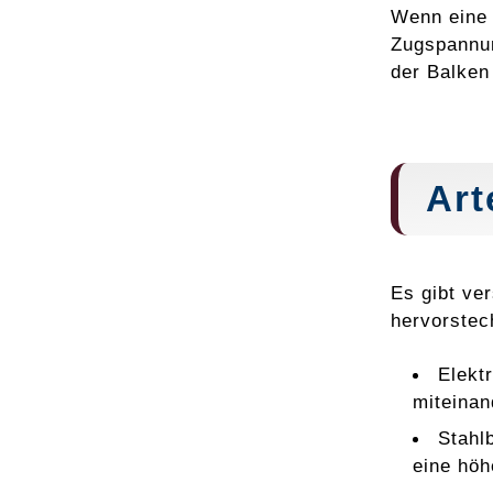
Wenn eine 
Zugspannun
der Balken
Art
Es gibt ve
hervorstec
Elekt
miteinan
Stahl
eine höh