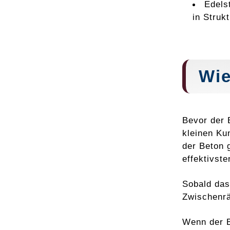
Edels
in Struk
Wie
Bevor der 
kleinen Ku
der Beton 
effektivste
Sobald das
Zwischenrä
Wenn der B