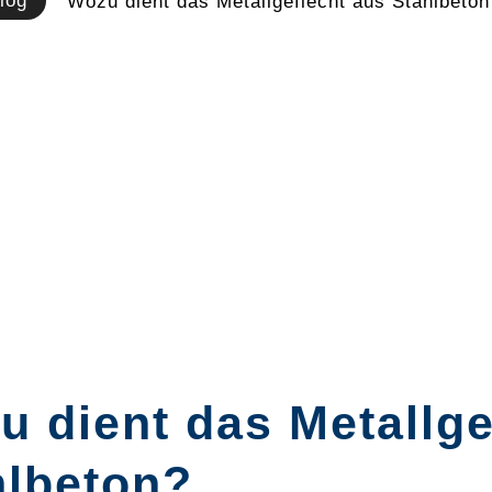
log
Wozu dient das Metallgeflecht aus Stahlbeton
 dient das Metallge
hlbeton?