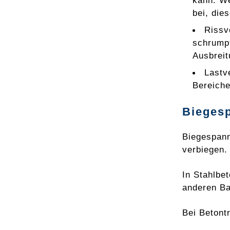
kann. We
bei, die
Rissv
schrumpf
Ausbreit
Lastv
Bereiche
Bieges
Biegespann
verbiegen.
In Stahlbe
anderen Ba
Bei Betont