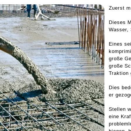
Zuerst m
Dieses M
Wasser, 
Eines se
komprimi
große Ge
große Sc
Traktion 
Dies bed
er gezog
Stellen 
eine Kra
probleml