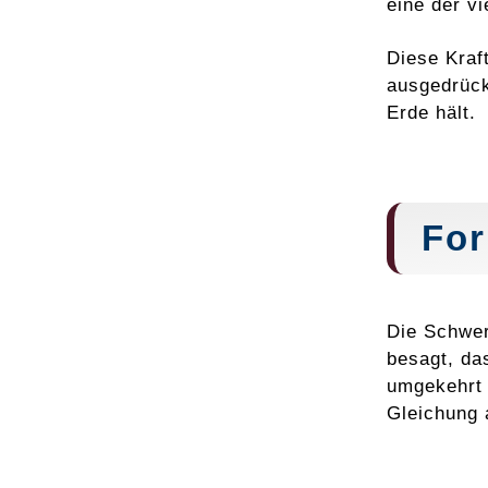
eine der vi
Diese Kraf
ausgedrück
Erde hält.
For
Die Schwer
besagt, da
umgekehrt 
Gleichung 