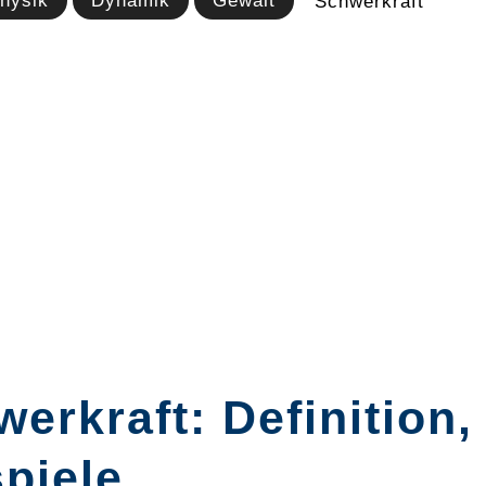
hysik
Dynamik
Gewalt
Schwerkraft
erkraft: Definition
piele