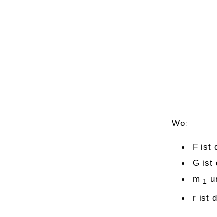
Wo:
F ist
G ist
m
u
1
r ist