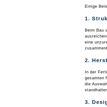
Einige Bei
1. Stru
Beim Bau v
ausreichen
eine unzur
zusammenb
2. Hers
In der Fer
gesamten N
die Auswah
standhalte
3. Desi