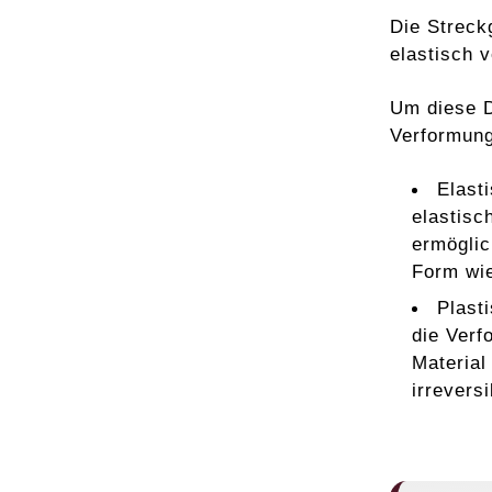
Die Streck
elastisch v
Um diese D
Verformung
Elast
elastisc
ermöglic
Form wie
Plast
die Verf
Material
irrevers