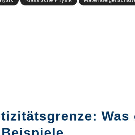
hysik
Klassische Physik
Materialeigenschaft
tizitätsgrenze: Was
 Beispiele