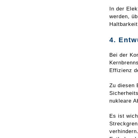
In der Ele
werden, üb
Haltbarkei
4. Entw
Bei der Ko
Kernbrenns
Effizienz d
Zu diesen 
Sicherheit
nukleare A
Es ist wic
Streckgren
verhindern