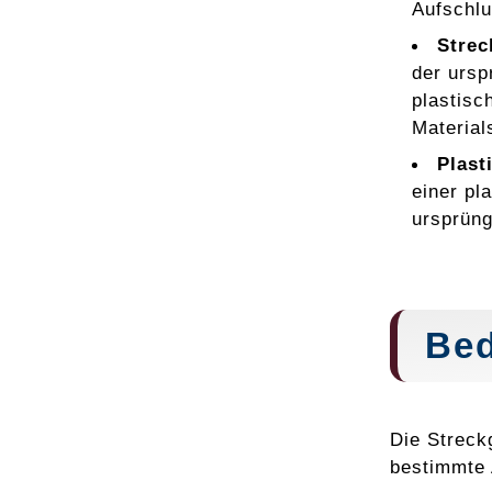
Aufschlu
Strec
der ursp
plastisc
Material
Plast
einer pl
ursprüng
Bed
Die Streck
bestimmte