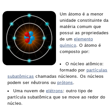
Um átomo é a menor
unidade constituinte da
matéria comum que
possui as propriedades
de um
elemento
químico
. O átomo é
composto por:
O núcleo atômico:
formado por
partículas
subatômicas
chamadas núcleons. Os núcleos
podem ser nêutrons ou
prótons
.
Uma nuvem de
elétrons
: outro tipo de
partícula subatômica que se move ao redor do
núcleo.