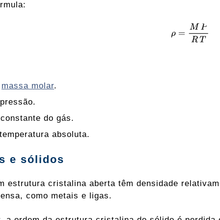
órmula:
a
massa molar
.
 pressão.
 constante do gás.
 temperatura absoluta.
s e sólidos
m estrutura cristalina aberta têm densidade relativa
densa, como metais e ligas.
r, a ordem da estrutura cristalina do sólido é perdid