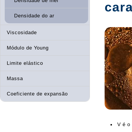
Densidade de mel
cara
Densidade do ar
Viscosidade
Módulo de Young
Limite elástico
Massa
Coeficiente de expansão
V é o