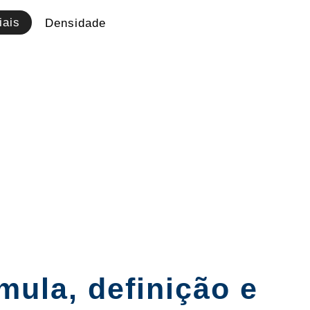
iais
Densidade
ula, definição e