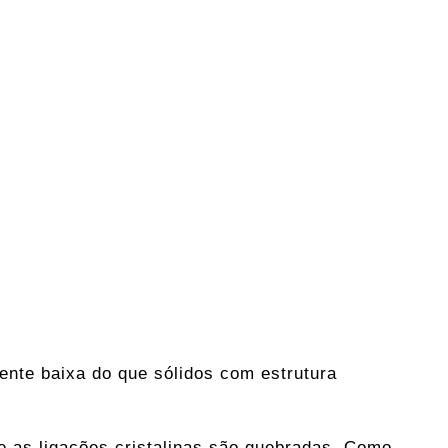
mente baixa do que sólidos com estrutura
a e as ligações cristalinas são quebradas. Como