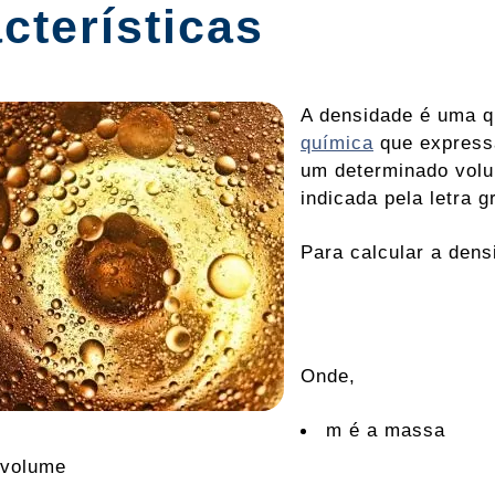
cterísticas
A densidade é uma q
química
que express
um determinado volum
indicada pela letra g
Para calcular a dens
Onde,
m é a massa
 volume