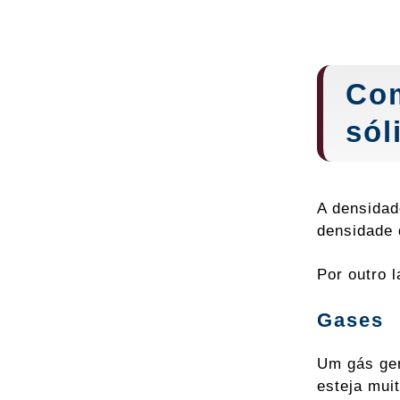
Com
sól
A densidad
densidade 
Por outro 
Gases
Um gás ger
esteja mui