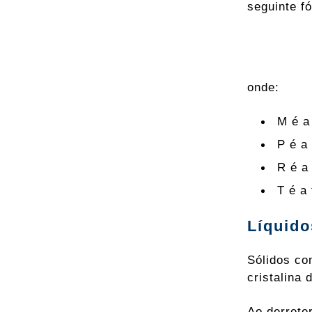
seguinte f
onde:
M é 
P é a
R é a
T é a
Líquido
Sólidos co
cristalina 
Ao derrete