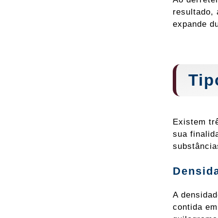
resultado,
expande du
Tip
Existem tr
sua finali
substância
Densida
A densidad
contida em