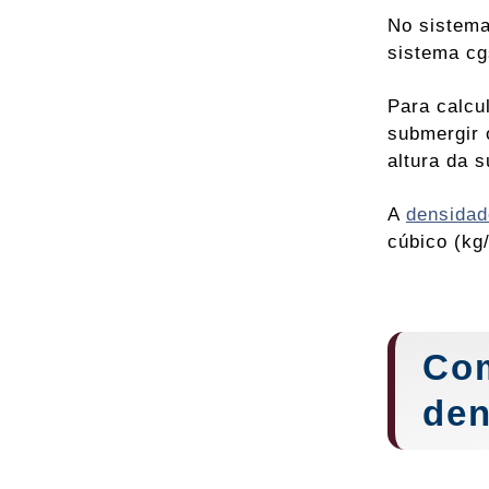
No sistema
sistema cg
Para calcu
submergir 
altura da s
A
densidad
cúbico (kg/
Com
den