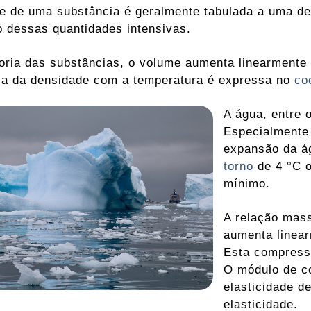
e de uma substância é geralmente tabulada a uma d
 dessas quantidades intensivas.
oria das substâncias, o volume aumenta linearmente
a da densidade com a temperatura é expressa no
co
A água, entre 
Especialmente 
expansão da á
torno
de 4 °C o
mínimo.
A relação mas
aumenta linear
Esta compress
O módulo de c
elasticidade d
elasticidade.