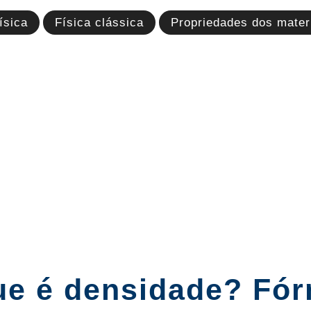
ísica
Física clássica
Propriedades dos mater
ue é densidade? Fórm