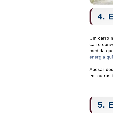
4. 
Um carro m
carro conv
medida que
energia qu
Apesar des
em outras 
5. 