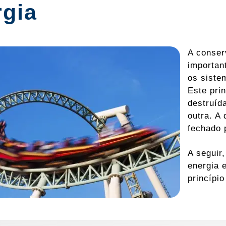
rgia
A conser
importan
os sistem
Este pri
destruíd
outra. A
fechado 
A seguir
energia 
princípio