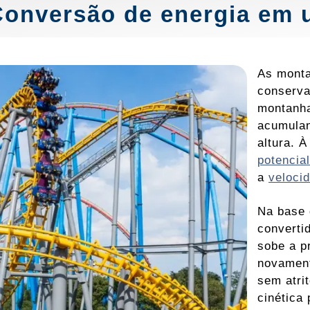
Conversão de energia em
As monta
conserva
montanha
acumula
altura. 
potencial
a
veloci
Na base 
converti
sobe a p
novament
sem atri
cinética