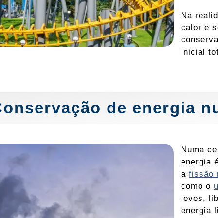
Na reali
calor e s
conserva
inicial t
Conservação de energia n
Numa cen
energia 
a
fissão 
como o
u
leves, l
energia 