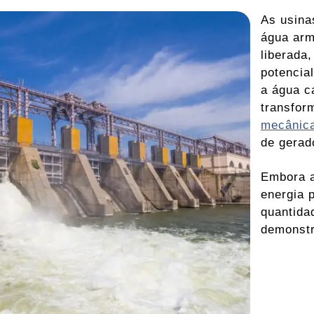
As usina
água ar
liberada,
potencia
a água c
transfor
mecânic
de gerad
Embora a
energia p
quantida
demonstr