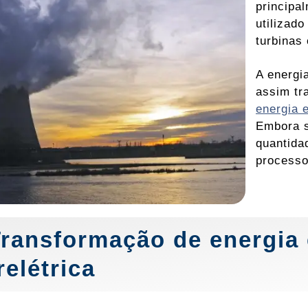
principa
utilizad
turbinas
A energia
assim t
energia e
Embora s
quantida
processo
Transformação de energia
relétrica