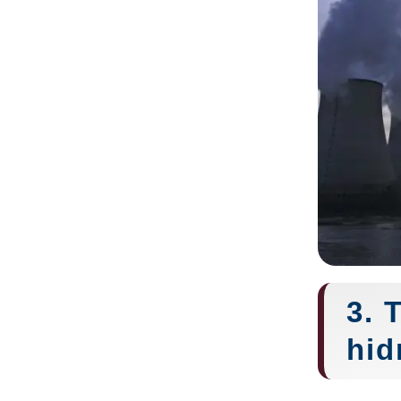
3. 
hid