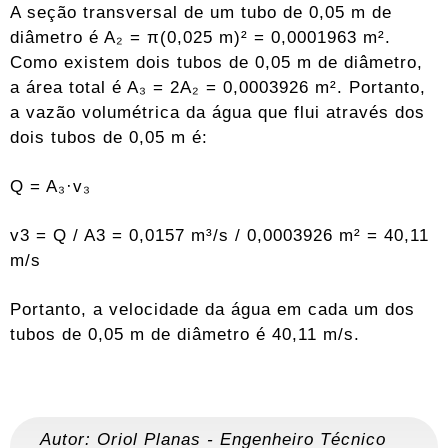
A seção transversal de um tubo de 0,05 m de
diâmetro é A₂ = π(0,025 m)² = 0,0001963 m².
Como existem dois tubos de 0,05 m de diâmetro,
a área total é A₃ = 2A₂ = 0,0003926 m². Portanto,
a vazão volumétrica da água que flui através dos
dois tubos de 0,05 m é:
Q = A₃·v₃
v3 = Q / A3 = 0,0157 m³/s / 0,0003926 m² = 40,11
m/s
Portanto, a velocidade da água em cada um dos
tubos de 0,05 m de diâmetro é 40,11 m/s.
Autor:
Oriol Planas
-
Engenheiro Técnico