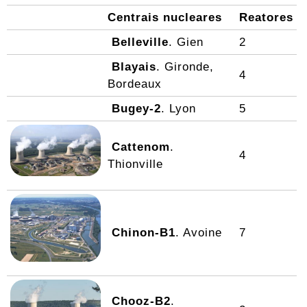
Centrais nucleares
Reatores
Belleville
. Gien
2
Blayais
. Gironde,
4
Bordeaux
Bugey-2
. Lyon
5
Cattenom
.
4
Thionville
Chinon-B1
. Avoine
7
Chooz-B2
.