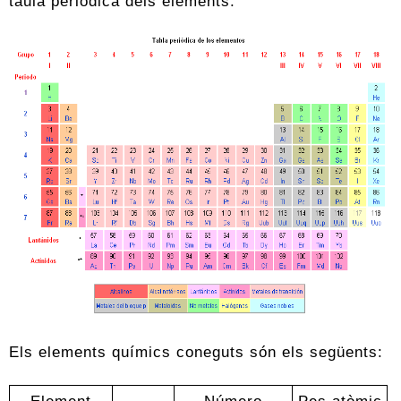
taula periòdica dels elements.
Els elements químics coneguts són els següents:
Element
Número
Pes atòmic