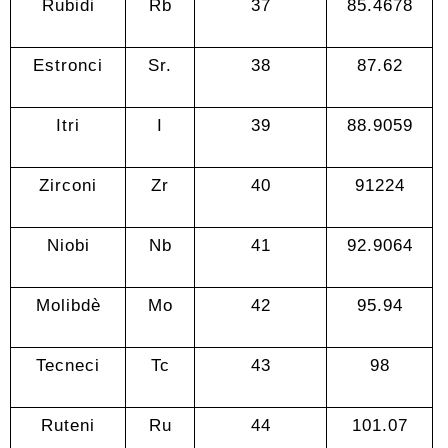
Rubidi
Rb
37
85.4678
Estronci
Sr.
38
87.62
Itri
I
39
88.9059
Zirconi
Zr
40
91224
Niobi
Nb
41
92.9064
Molibdè
Mo
42
95.94
Tecneci
Tc
43
98
Ruteni
Ru
44
101.07