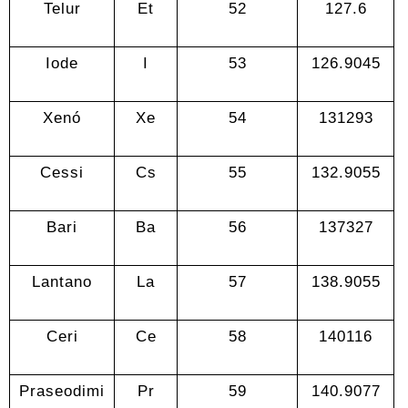
Telur
Et
52
127.6
Iode
I
53
126.9045
Xenó
Xe
54
131293
Cessi
Cs
55
132.9055
Bari
Ba
56
137327
Lantano
La
57
138.9055
Ceri
Ce
58
140116
Praseodimi
Pr
59
140.9077