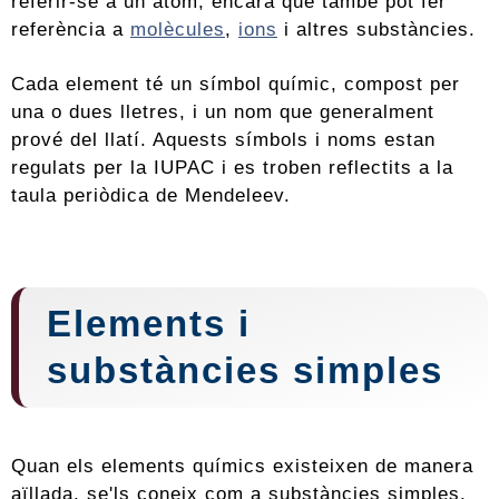
referir-se a un àtom, encara que també pot fer
referència a
molècules
,
ions
i altres substàncies.
Cada element té un símbol químic, compost per
una o dues lletres, i un nom que generalment
prové del llatí. Aquests símbols i noms estan
regulats per la IUPAC i es troben reflectits a la
taula periòdica de Mendeleev.
Elements i
substàncies simples
Quan els elements químics existeixen de manera
aïllada, se'ls coneix com a substàncies simples.