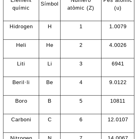
Símbol
químic
atòmic (Z)
(u)
Hidrogen
H
1
1.0079
Heli
He
2
4.0026
Liti
Li
3
6941
Beril·li
Be
4
9.0122
Boro
B
5
10811
Carboni
C
6
12.0107
Nitrogen
N
7
14.0067