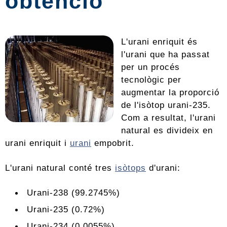
obtenció
L'urani enriquit és
l'urani que ha passat
per un procés
tecnològic per
augmentar la proporció
de l'isòtop urani-235.
Com a resultat, l'urani
natural es divideix en
urani enriquit i
urani
empobrit.
L'urani natural conté tres
isòtops
d'urani:
Urani-238 (99.2745%)
Urani-235 (0.72%)
Urani-234 (0.0055%).