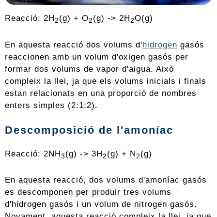
Reacció: 2H
(g) + O
(g) -> 2H
O(g)
2
2
2
En aquesta reacció dos volums d'
hidrogen
gasós
reaccionen amb un volum d'oxigen gasós per
formar dos volums de vapor d'aigua. Això
compleix la llei, ja que els volums inicials i finals
estan relacionats en una proporció de nombres
enters simples (2:1:2).
Descomposició de l'amoníac
Reacció: 2NH
(g) -> 3H
(g) + N
(g)
3
2
2
En aquesta reacció, dos volums d'amoníac gasós
es descomponen per produir tres volums
d'hidrogen gasós i un volum de nitrogen gasós.
Novament, aquesta reacció compleix la llei, ja que