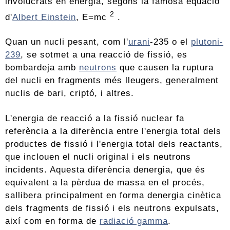
involucrats en energia, segons la famosa equació
2
d'
Albert Einstein
, E=mc
.
Quan un nucli pesant, com l'
urani
-235 o el
plutoni-
239
, se sotmet a una reacció de fissió, es
bombardeja amb
neutrons
que causen la ruptura
del nucli en fragments més lleugers, generalment
nuclis de bari, criptó, i altres.
L'energia de reacció a la fissió nuclear fa
referència a la diferència entre l'energia total dels
productes de fissió i l'energia total dels reactants,
que inclouen el nucli original i els neutrons
incidents. Aquesta diferència denergia, que és
equivalent a la pèrdua de massa en el procés,
sallibera principalment en forma denergia cinètica
dels fragments de fissió i els neutrons expulsats,
així com en forma de
radiació gamma
.