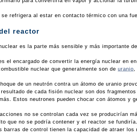
 primario para convertirla en vapor y accionar la turbi
 se refrigera al estar en contacto térmico con una fu
del reactor
nuclear es la parte más sensible y más importante de 
es el encargado de convertir la energía nuclear en en
combustible nuclear que generalmente son de
uranio
,
choque de un neutrón contra un átomo de uranio provo
l resultado de cada fisión nuclear son dos fragmentos
más. Estos neutrones pueden chocar con átomos y g
eacciones no se controlan cada vez se producirían m
lto que no se podría contener y el reactor se fundirí
s barras de control tienen la capacidad de atraer los