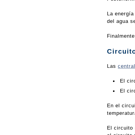
La energía 
del agua s
Finalmente,
Circuit
Las
centra
El cir
El ci
En el circu
temperatur
El circuito