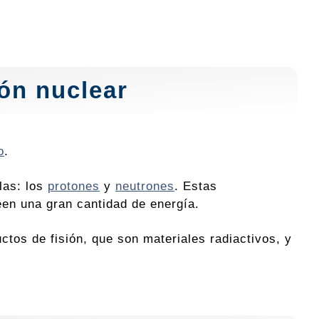
ión nuclear
o
.
las: los
protones
y
neutrones
. Estas
en una gran cantidad de energía.
os de fisión, que son materiales radiactivos, y