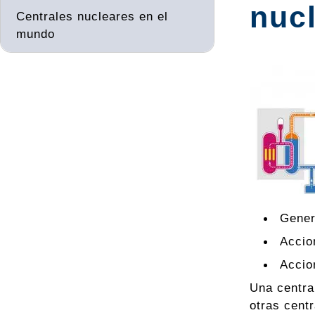
nuc
Centrales nucleares en el
mundo
Gener
Accio
Accio
Una centra
otras cent