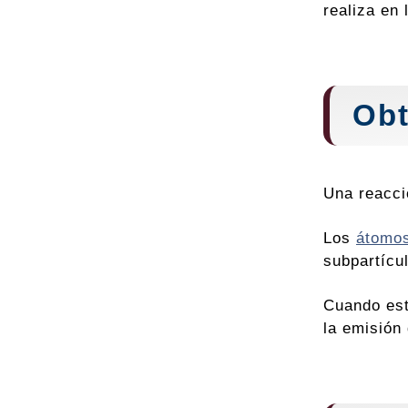
realiza en
Obt
Una reacci
Los
átomo
subpartícu
Cuando est
la emisión