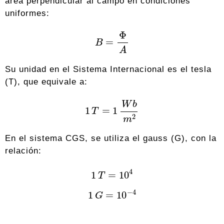
área perpendicular al campo en condiciones
uniformes:
B
=
Φ
A
Su unidad en el Sistema Internacional es el tesla
(T), que equivale a:
1
T
=
1
W
b
m
2
En el sistema CGS, se utiliza el gauss (G), con la
relación:
1
T
=
10
4
1
G
=
10
−
4