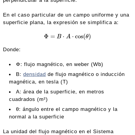
perpendicular a la superficie.
En el caso particular de un campo uniforme y una
superficie plana, la expresión se simplifica a:
Φ
=
B
⋅
A
⋅
cos
⁡
(
θ
)
Donde:
Φ: flujo magnético, en weber (Wb)
B:
densidad
de flujo magnético o inducción
magnética, en tesla (T)
A: área de la superficie, en metros
cuadrados (m²)
θ: ángulo entre el campo magnético y la
normal a la superficie
La unidad del flujo magnético en el Sistema