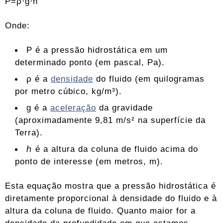
P=ρ⋅g⋅h
Onde:
P é a pressão hidrostática em um
determinado ponto (em pascal, Pa).
ρ é a
densidade
do fluido (em quilogramas
por metro cúbico, kg/m³).
g é a
aceleração
da gravidade
(aproximadamente 9,81 m/s² na superfície da
Terra).
ℎ é a altura da coluna de fluido acima do
ponto de interesse (em metros, m).
Esta equação mostra que a pressão hidrostática é
diretamente proporcional à densidade do fluido e à
altura da coluna de fluido. Quanto maior for a