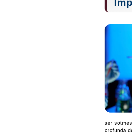
Imp
ser sotmes
profunda d