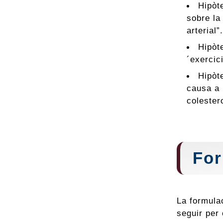
Hipòt
sobre la
arterial”.
Hipòt
´exercic
Hipòt
causa a 
colestero
For
La formulac
seguir per 