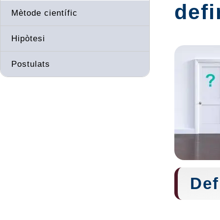
defi
Mètode científic
Hipòtesi
Postulats
Def