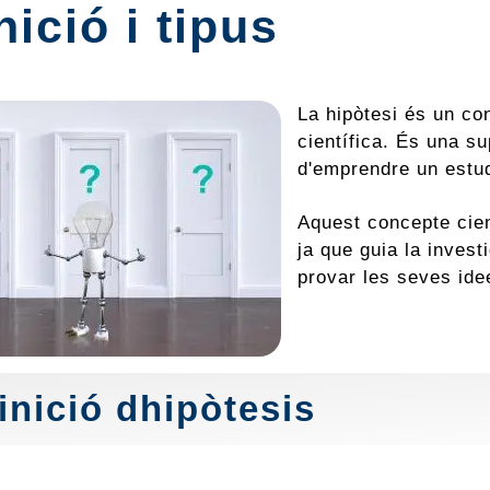
nició i tipus
La hipòtesi és un co
científica. És una s
d'emprendre un estud
Aquest concepte cien
ja que guia la invest
provar les seves id
inició dhipòtesis