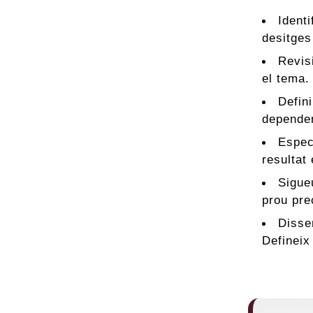
Ident
desitges
Revisi
el tema.
Defini
dependen
Especi
resultat
Sigueu
prou pre
Disse
Defineix