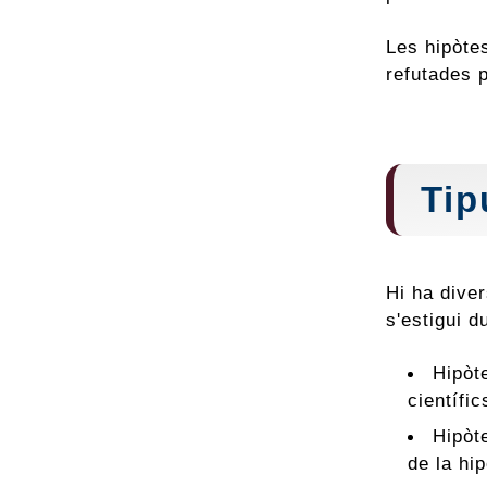
Les hipòte
refutades 
Tip
Hi ha diver
s'estigui 
Hipòte
científic
Hipòte
de la hi