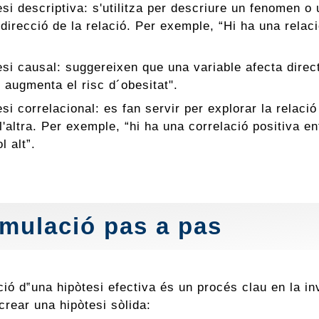
esi descriptiva: s'utilitza per descriure un fenomen o
 direcció de la relació. Per exemple, “Hi ha una relac
esi causal: suggereixen que una variable afecta dire
i augmenta el risc d´obesitat".
esi correlacional: es fan servir per explorar la relac
l'altra. Per exemple, “hi ha una correlació positiva en
l alt”.
mulació pas a pas
ió d‟una hipòtesi efectiva és un procés clau en la in
crear una hipòtesi sòlida: