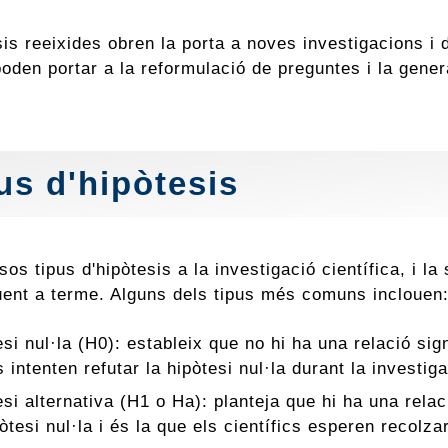
sis reeixides obren la porta a noves investigacions i
poden portar a la reformulació de preguntes i la gene
us d'hipòtesis
sos tipus d'hipòtesis a la investigació científica, i l
duent a terme. Alguns dels tipus més comuns inclouen
si nul·la (H0): estableix que no hi ha una relació sig
s intenten refutar la hipòtesi nul·la durant la investiga
si alternativa (H1 o Ha): planteja que hi ha una relaci
pòtesi nul·la i és la que els científics esperen recol