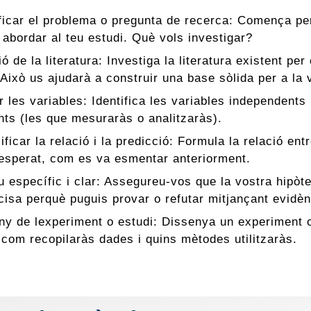
ificar el problema o pregunta de recerca: Comença per
 abordar al teu estudi. Què vols investigar?
ó de la literatura: Investiga la literatura existent p
 Això us ajudarà a construir una base sòlida per a la 
r les variables: Identifica les variables independents
ts (les que mesuraràs o analitzaràs).
ficar la relació i la predicció: Formula la relació ent
 esperat, com es va esmentar anteriorment.
 específic i clar: Assegureu-vos que la vostra hipòtes
cisa perquè puguis provar o refutar mitjançant evidèn
ny de lexperiment o estudi: Dissenya un experiment o 
 com recopilaràs dades i quins mètodes utilitzaràs.