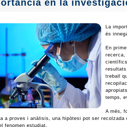
ortància en la investigaci
La import
és inneg
En primer
recerca, 
científic
resultat
treball q
recopila
apropiat
temps, ev
A més, fo
a a proves i anàlisis, una hipòtesi pot ser recolzad
el fenomen estudiat.