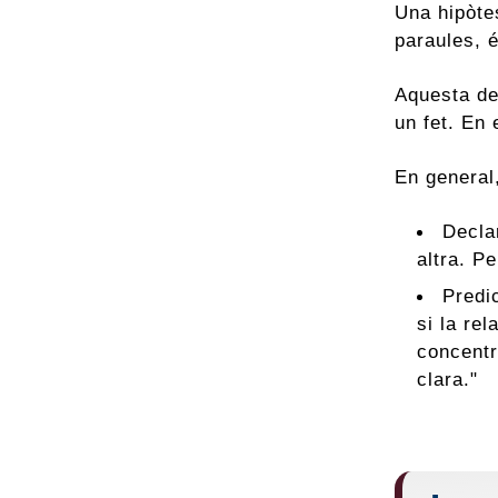
Una hipòte
paraules, é
Aquesta de
un fet. En 
En general,
Decla
altra. P
Predi
si la rel
concentr
clara."