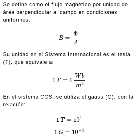
Se define como el flujo magnético por unidad de
área perpendicular al campo en condiciones
uniformes:
B
=
Φ
A
Su unidad en el Sistema Internacional es el tesla
(T), que equivale a:
1
T
=
1
W
b
m
2
En el sistema CGS, se utiliza el gauss (G), con la
relación:
1
T
=
10
4
1
G
=
10
−
4