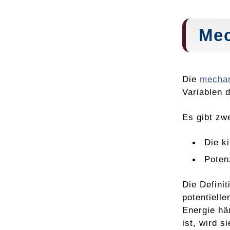
Mec
Die
mechan
Variablen 
Es gibt zw
Die k
Potenz
Die Defini
potentielle
Energie hä
ist, wird s