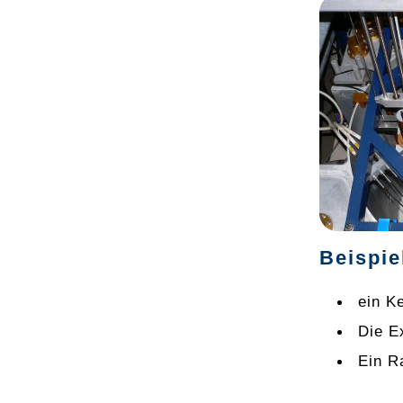
Beispie
ein K
Die E
Ein R