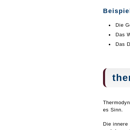
Beispie
Die G
Das W
Das D
the
Thermodyna
es Sinn.
Die innere