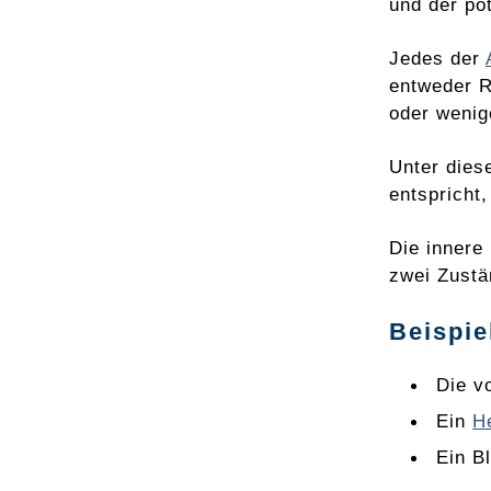
und der po
Jedes der
entweder R
oder wenige
Unter dies
entspricht,
Die innere
zwei Zustä
Beispie
Die v
Ein
He
Ein B