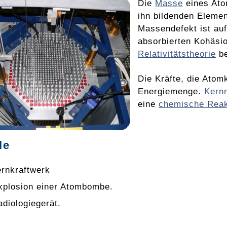
Die
Masse
eines Ato
ihn bildenden Elemen
Massendefekt ist auf
absorbierten Kohäsio
Relativitätstheorie
be
Die Kräfte, die Ato
Energiemenge.
Kern
eine
chemische Reak
le
ernkraftwerk
xplosion einer Atombombe.
adiologiegerät.