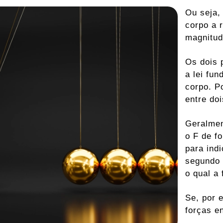
Ou seja,
corpo a 
magnitud
Os dois p
a lei fu
corpo. Po
entre do
Geralmen
o F de f
para ind
segundo 
o qual a 
Se, por 
forças e