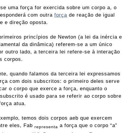
 se uma força for exercida sobre um corpo a, o
responderá com outra
força
de reação de igual
e e direção oposta.
rimeiros princípios de Newton (a lei da inércia e
ndamental da dinâmica) referem-se a um único
r outro lado, a terceira lei refere-se à interação
is corpos.
te, quando falamos da terceira lei expressamos
orça com dois subscritos: o primeiro deles serve
icar o corpo que exerce a força, enquanto o
subscrito é usado para se referir ao corpo sobre
força atua.
exemplo, temos dois corpos aeb que exercem
ntre eles, Fab
a força que o corpo “a”
representa