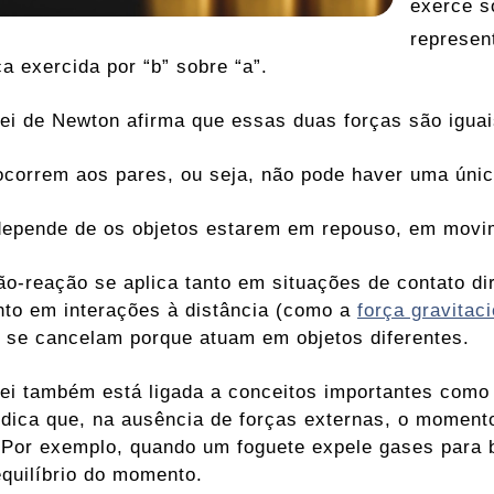
exerce s
represen
ça exercida por “b” sobre “a”.
 lei de Newton afirma que essas duas forças são iguai
ocorrem aos pares, ou seja, não pode haver uma únic
ndepende de os objetos estarem em repouso, em movi
ção-reação se aplica tanto em situações de contato 
to em interações à distância (como a
força gravitaci
 se cancelam porque atuam em objetos diferentes.
 lei também está ligada a conceitos importantes com
indica que, na ausência de forças externas, o momen
 Por exemplo, quando um foguete expele gases para 
equilíbrio do momento.