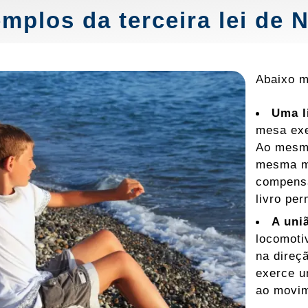
mplos da terceira lei de 
Abaixo 
Uma l
mesa exe
Ao mesm
mesma ma
compensa
livro pe
A uni
locomoti
na direç
exerce u
ao movim