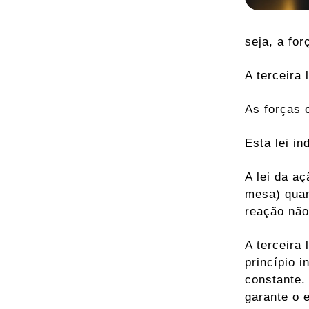
seja, a for
A terceira
As forças 
Esta lei i
A lei da a
mesa) quan
reação não
A terceira
princípio 
constante.
garante o 