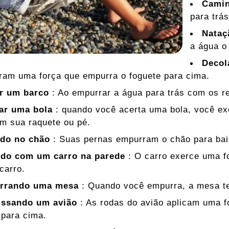
Cami
para trá
Nataç
a água o
Decol
ram uma força que empurra o foguete para cima.
r um barco
: Ao empurrar a água para trás com os r
ar uma bola
: quando você acerta uma bola, você exe
m sua raquete ou pé.
do no chão
: Suas pernas empurram o chão para baix
do com um carro na parede
: O carro exerce uma f
 carro.
rrando uma mesa
: Quando você empurra, a mesa te
issando um avião
: As rodas do avião aplicam uma fo
para cima.