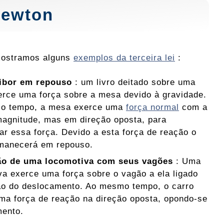
Newton
mostramos alguns
exemplos da terceira lei
:
ibor em repouso
: um livro deitado sobre uma
rce uma força sobre a mesa devido à gravidade.
o tempo, a mesa exerce uma
força normal
com a
gnitude, mas em direção oposta, para
r essa força. Devido a esta força de reação o
rmanecerá em repouso.
ão de uma locomotiva com seus vagões
: Uma
va exerce uma força sobre o vagão a ela ligado
ão do deslocamento. Ao mesmo tempo, o carro
ma força de reação na direção oposta, opondo-se
ento.